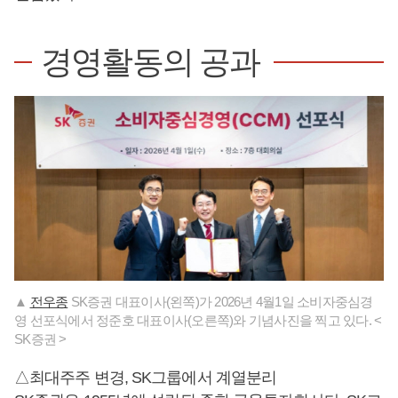
경영활동의 공과
▲
전우종
SK증권 대표이사(왼쪽)가 2026년 4월1일 소비자중심경
영 선포식에서 정준호 대표이사(오른쪽)와 기념사진을 찍고 있다. <
SK증권 >
△최대주주 변경, SK그룹에서 계열분리