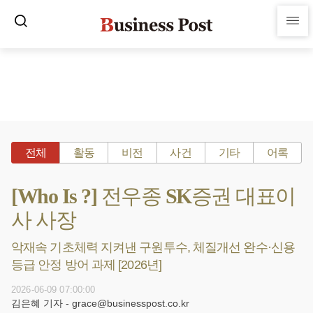
전체
활동
비전
사건
기타
어록
[Who Is ?] 전우종 SK증권 대표이
사 사장
악재속 기초체력 지켜낸 구원투수, 체질개선 완수·신용
등급 안정 방어 과제 [2026년]
2026-06-09 07:00:00
김은혜 기자 - grace@businesspost.co.kr