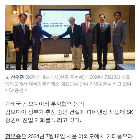
▲
전우종
SK증권 대표이사(왼쪽 두번째)가 2024년 7월18일 서울
여의도에서 태국증권거래소 대표단을 만나 기념촬영을 하고 있다.
< SK증권 >
△태국·캄보디아와 투자협력 논의
캄보디아 정부가 추진 중인 건설과 파이낸싱 사업에 SK
증권이 진입 기회를 노리고 있다.
전우종
은 2024년 7월18일 서울 여의도에서 키티퐁우라