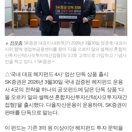
▲
전우종
SK증권 대표이사(왼쪽)가 2026년 3월30일 정준호 대표이
사와 함께 영업부금융센터를 찾아 '다올 오르카 알파 셀렉션 혼합자
산투자신탁(사모투자재간접형)'의 1·2호 고객으로 가입하고 기념사
진을 찍고 있다. < SK증권 >
△‘국내 대표 헤지펀드 4사’ 엄선 단독 상품 출시
SK증권은 2026년 3월30일 국내 검증된 헤지펀드 운용
사 4곳의 전략을 하나의 공모펀드에 담은 단독 상품 ‘다
올 오르카 알파 셀렉션 혼합자산투자신탁(사모투자재간
접형)’을 출시했다. 다올자산운용이 운용하며, SK증권이
판매를 단독으로 맡는다.
이 펀드는 기존 3억 원 이상이던 헤지펀드 투자 문턱을