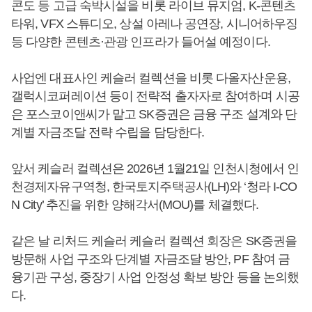
콘도 등 고급 숙박시설을 비롯 라이브 뮤지엄, K-콘텐츠
타워, VFX 스튜디오, 상설 아레나 공연장, 시니어하우징
등 다양한 콘텐츠·관광 인프라가 들어설 예정이다.
사업엔 대표사인 케슬러 컬렉션을 비롯 다올자산운용,
갤럭시코퍼레이션 등이 전략적 출자자로 참여하며 시공
은 포스코이앤씨가 맡고 SK증권은 금융 구조 설계와 단
계별 자금조달 전략 수립을 담당한다.
앞서 케슬러 컬렉션은 2026년 1월21일 인천시청에서 인
천경제자유구역청, 한국토지주택공사(LH)와 ‘청라 I-CO
N City’ 추진을 위한 양해각서(MOU)를 체결했다.
같은 날 리처드 케슬러 케슬러 컬렉션 회장은 SK증권을
방문해 사업 구조와 단계별 자금조달 방안, PF 참여 금
융기관 구성, 중장기 사업 안정성 확보 방안 등을 논의했
다.