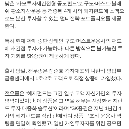
낮춘 ‘사모투자재간접형 공모펀드’로 구도·머스트·블래
쉬·황소자산운용 등 검증된 4개 사의 헤지펀드에 소액으
로도 분산 투자할 수 있는 멀티전략 포트폴리오를 제공
한다.
특히 현재 판매 중단 상태인 구도·머스트운용사의 펀드
에 재간접 투자가 가능하다. 다른 방식으론 불가능한 투
자 기회를 SK증권이 제공하게 됐다.
출시 당일,
전우종
은 정준호 각자대표와 나란히 영업부
금융센터에서 1호·2호 고객으로 직접 상품에 가입했다.
전우종
은 “헤지펀드는 그간 일부 고액 자산가만의 투자
영역이었지만, 이 상품은 그 벽을 허무는 진정한 헤지펀
드 투자 대중화 솔루션”이라며 “SK증권은 지난 1년간 4
사의 헤지펀드를 직접 판매하며 상품 구조와 운용사 역
량을 면밀히 확인했고, 일반 개인투자자를 위한 공모펀