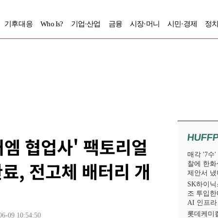
기후대응
Who Is?
기업·산업
금융
시장·머니
시민·경제
정치
HUFF
엠 협업사' 팩토리얼
매각 '7수
료, 전고체 배터리 개
찰에 한화
제안서 냈
SK하이닉스
조 투입한다
AI 인프
롯데케미칼
06-09 10:54:50