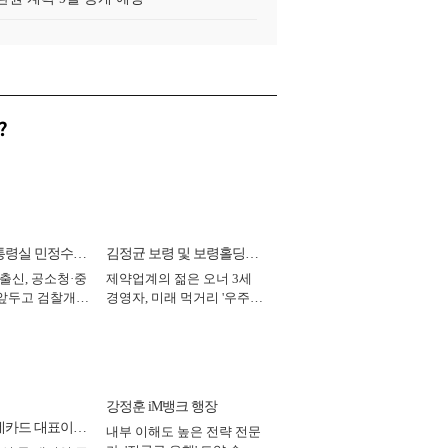
?
통령실 민정수석
김정균 보령 및 보령홀딩스
 출신, 공소청·중
제약업계의 젊은 오너 3세
대표이사 사장
 앞두고 검찰개혁
경영자, 미래 먹거리 '우주와
2026년]
헬스케어' 공들여 [2026년]
강정훈 iM뱅크 행장
데카드 대표이사
내부 이해도 높은 전략 전문