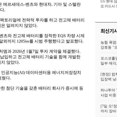
LG·현대·
사장
 메르세데스-벤츠와 현대차, 기아 및 스텔란
요 카드사 
다.
회복에 '초집
9일 팩토리얼에 전략적 투자를 하고 전고체 배터리
액은 알려지지 않았다.
최신기
벤츠와 전고체 배터리를 장착한 EQS 차량 시제
뫼까지 1205㎞를 시범 주행했다고 발표했다.
농협 폭염
강호동 "
과 2026년 1월7일 투자 계약을 체결했다.
 납입하고 전고체 배터리 기술을 함께 개발한
포스코홀딩
되지 않았다.
일부 매각,
 인공지능(AI) 데이터센터용 에너지저장장치
[현장] 컴
세웠다.
입장벽 낮춘
한 첨단 기술을 갖춘 배터리 회사가 증시에 등
하나투어 '
사업 비중
[7일 오
까지 장바