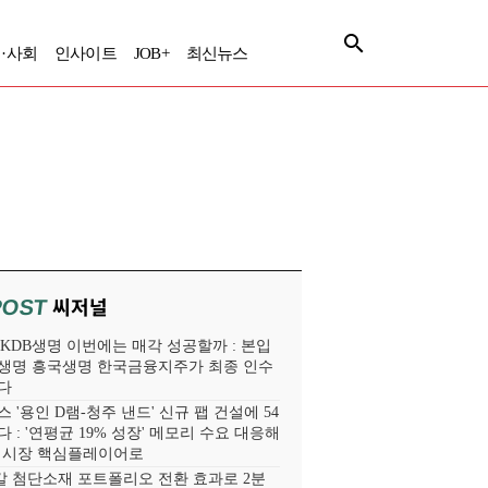
·사회
인사이트
JOB+
최신뉴스
씨저널
POST
' KDB생명 이번에는 매각 성공할까 : 본입
생명 흥국생명 한국금융지주가 최종 인수
다
 '용인 D램-청주 낸드' 신규 팹 건설에 54
 : '연평균 19% 성장' 메모리 수요 대응해
라 시장 핵심플레이어로
 첨단소재 포트폴리오 전환 효과로 2분