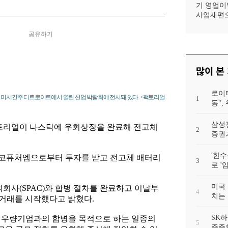
기 영업이익
사업재편으
공유하기
많이 본
로이
국 미시간주 디트로이트에서 열린 산업 박람회에 전시돼 있다. <팩토리얼
1
동"
삼성
팩토리얼이 나스닥에 우회상장을 완료해 전고체
2
증권가
'한수
코퓨처엠으로부터 투자를 받고 전고체 배터리
3
로 '
미국 
회사(SPAC)와 합병 절차를 완료하고 이날부
4
치는 
로 거래를 시작했다고 밝혔다.
SK하
상장 우량기업과의 합병을 목적으로 하는 일종의
5
주주