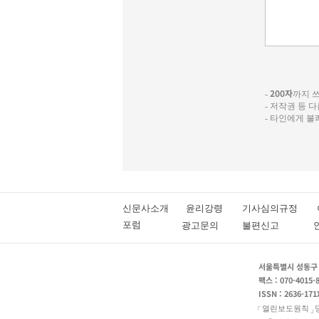
200자
-
까지 쓰실
- 저작권 등 
- 타인에게 
신문사소개
윤리강령
기사심의규정
포럼
광고문의
불편신고
서울특별시 성동구 성
팩스 : 070-4015-
ISSN : 2636-171
열린보도원칙