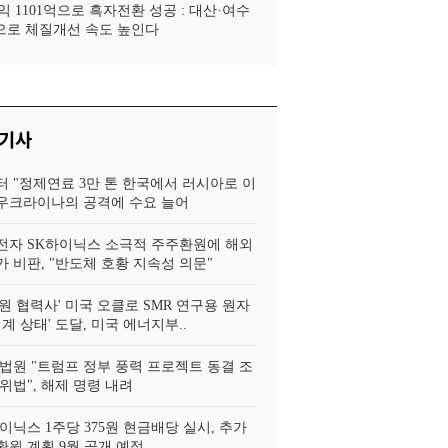
 1101억으로 흑자전환 성공 : 대산·여수
로 체질개선 속도 높인다
 기사
터 "정제연료 3만 톤 한국에서 러시아로 이
, 우크라이나의 공격에 수요 늘어
전자 SK하이닉스 소극적 주주환원에 해외
 비판, "반도체 호황 지속성 의문"
원 협력사' 미국 오클로 SMR 연구용 원자
임계 상태' 도달, 미국 에너지부..
법원 "트럼프 정부 풍력 프로젝트 동결 조
위법", 해제 명령 내려
이닉스 1주당 375원 현금배당 실시, 추가
환원 계획 9월 공개 예정