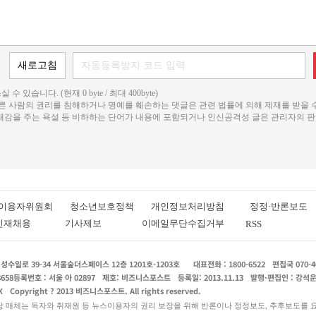
 수 있습니다. (현재 0 byte / 최대 400byte)
다른 사람의 권리를 침해하거나 명예를 훼손하는 댓글은 관련 법률에 의해 제재를 받을 
불쾌감을 주는 욕설 등 비하하는 단어가 내용에 포함되거나 인신공격성 글은 관리자의 판
이용자위원회
청소년보호정책
개인정보처리방침
정정·반론보도
인재채용
기사제보
이메일무단수집거부
RSS
수일로 39-34 서울숲더스페이스 12층 1201호-1203호
대표전화 : 1800-6522
편집국 070-4
8658
등록번호 : 서울 아 02897
제호: 비즈니스포스트
등록일: 2013.11.13
발행·편집인 : 강석
X
Copyright ? 2013 비즈니스포스트. All rights reserved.
당 매체는 독자와 취재원 등 뉴스이용자의 권리 보장을 위해 반론이나 정정보도, 추후보도를 