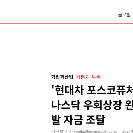
글로벌
기업과산업
자동차·부품
'현대차 포스코퓨처
나스닥 우회상장 완
발 자금 조달
이근호 기자 leegh@businesspost.co.kr
2026-