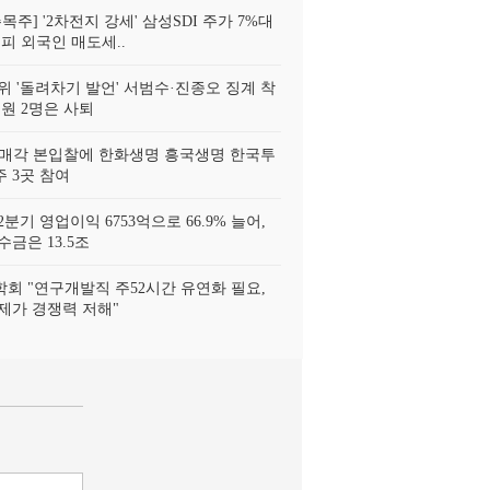
목주] '2차전지 강세' 삼성SDI 주가 7%대
피 외국인 매도세..
위 '돌려차기 발언' 서범수·진종오 징계 착
위원 2명은 사퇴
 매각 본입찰에 한화생명 흥국생명 한국투
 3곳 참여
분기 영업이익 6753억으로 66.9% 늘어,
금은 13.5조
회 "연구개발직 주52시간 유연화 필요,
제가 경쟁력 저해"