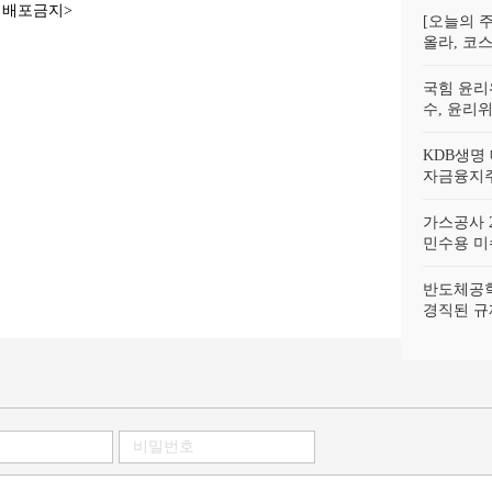
재배포금지>
[오늘의 주
올라, 코스
국힘 윤리
수, 윤리
KDB생명
자금융지주
가스공사 2
민수용 미수
반도체공학
경직된 규