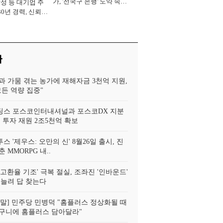
가, '전국구 은행' 도약 속도
삼성 등 대기업 주
[2026년]
30년 경력, 신뢰
중' [2026년]
사
과 가뭄 겪는 농가에 재해자금 3천억 지원,
모든 역량 집중"
스 포스코인터내셔널과 포스코DX 지분
 투자 재원 2조5천억 확보
투스 '제우스: 오만의 신' 8월26일 출시, 진
 MMORPG 내..
고환율 기조' 극복 절실, 조좌진 '인바운드'
 늘려 답 찾는다
!정말] 민주당 민병덕 "홈플러스 정상화될 때
구니에 홈플러스 담아달라"