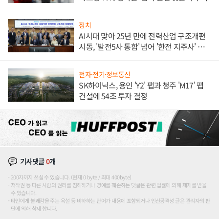
정치
AI시대 맞아 25년 만에 전력산업 구조개편
시동, '발전5사 통합' 넘어 '한전 지주사' 재편
론도
전자·전기·정보통신
SK하이닉스, 용인 'Y2' 팹과 청주 'M17' 팹
건설에 54조 투자 결정
기사댓글
0
개
200자까지 쓰실 수 있습니다. (현재 0 byte / 최대 400byte)
저작권 등 다른 사람의 권리를 침해하거나 명예를 훼손하는 댓글은 관련 법률에 의해 제재를 받을
수 있습니다.
타인에게 불쾌감을 주는 욕설 등 비하하는 단어가 내용에 포함되거나 인신공격성 글은 관리자의 판
단에 의해 삭제 합니다.