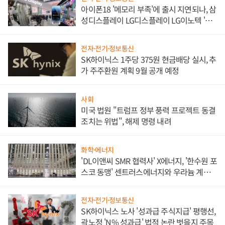
아이폰18 '메모리 부족'에 출시 지연되나, 삼
성디스플레이 LG디스플레이 LG이노텍 '탈
애플' 수익 다각화 속도
전자·전기·정보통신
SK하이닉스 1주당 375원 현금배당 실시, 추
가 주주환원 계획 9월 공개 예정
사회
미국 법원 "트럼프 정부 풍력 프로젝트 동결
조치는 위법", 해제 명령 내려
화학·에너지
'DL이앤씨 SMR 협력사' X에너지, '한수원 포
스코 동맹' 센트러스에너지와 우라늄 계약
체결
전자·전기·정보통신
SK하이닉스 노사 '성과급 주식지급' 평행선,
곽노정 'N% 성과급' 법적 논란 벗을지 주목