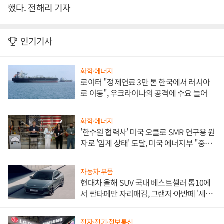
했다. 전해리 기자
인기기사
화학·에너지
로이터 "정제연료 3만 톤 한국에서 러시아
로 이동", 우크라이나의 공격에 수요 늘어
화학·에너지
'한수원 협력사' 미국 오클로 SMR 연구용 원
자로 '임계 상태' 도달, 미국 에너지부 "중요
한 이정표"
자동차·부품
현대차 올해 SUV 국내 베스트셀러 톱10에
서 싼타페만 자리매김, 그랜저·아반떼 '세단
쌍끌이'로 내수 방어
전자·전기·정보통신