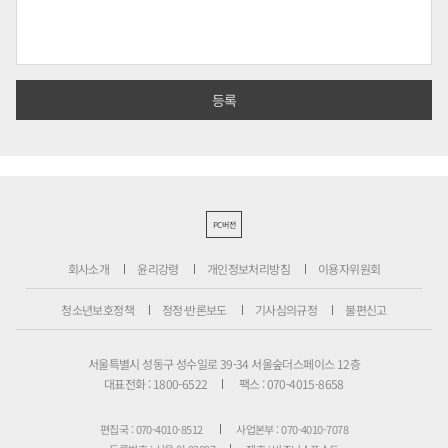
PC버전
회사소개
윤리강령
개인정보처리방침
이용자위원회
청소년보호정책
정정·반론보도
기사심의규정
불편신고
서울특별시 성동구 성수일로 39-34 서울숲더스페이스 12층
대표전화 : 1800-6522
팩스 : 070-4015-8658
편집국 : 070-4010-8512
사업본부 : 070-4010-7078