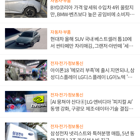
자동차·부품
BYD코리아 가격 앞세워 수입차 4위 올랐지
만, BMW·벤츠보다 높은 공임비에 소비자
불만 폭발
자동차·부품
현대차 올해 SUV 국내 베스트셀러 톱10에
서 싼타페만 자리매김, 그랜저·아반떼 '세단
쌍끌이'로 내수 방어
전자·전기·정보통신
아이폰18 '메모리 부족'에 출시 지연되나, 삼
성디스플레이 LG디스플레이 LG이노텍 '탈
애플' 수익 다각화 속도
전자·전기·정보통신
[AI 뭉쳐야 산다⑧] LG·엔비디아 '피지컬 AI'
동맹 강화, 구광모 제조·데이터·기술 결집
해 종합 로보틱스 기업으로
전자·전기·정보통신
삼성전자 넷리스트와 특허분쟁 매듭, 5년 동
안 최대 1.3조 라이선스비 지급