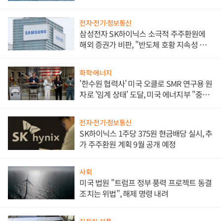
전자·전기·정보통신
삼성전자 SK하이닉스 소극적 주주환원에
해외 증권가 비판, "반도체 호황 지속성 의
문"
화학·에너지
'한수원 협력사' 미국 오클로 SMR 연구용 원
자로 '임계 상태' 도달, 미국 에너지부 "중요
한 이정표"
전자·전기·정보통신
SK하이닉스 1주당 375원 현금배당 실시, 추
가 주주환원 계획 9월 공개 예정
사회
미국 법원 "트럼프 정부 풍력 프로젝트 동결
조치는 위법", 해제 명령 내려