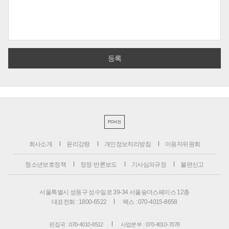
PC버전
회사소개
윤리강령
개인정보처리방침
이용자위원회
청소년보호정책
정정·반론보도
기사심의규정
불편신고
서울특별시 성동구 성수일로 39-34 서울숲더스페이스 12층
대표전화 : 1800-6522
팩스 : 070-4015-8658
편집국 : 070-4010-8512
사업본부 : 070-4010-7078