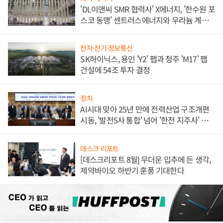
'DL이앤씨 SMR 협력사' X에너지, '한수원 포
스코 동맹' 센트러스에너지와 우라늄 계약
체결
전자·전기·정보통신
SK하이닉스, 용인 'Y2' 팹과 청주 'M17' 팹
건설에 54조 투자 결정
정치
AI시대 맞아 25년 만에 전력산업 구조개편
시동, '발전5사 통합' 넘어 '한전 지주사' 재편
론도
데스크 리포트
[데스크리포트 8월] 무더운 입추에 든 생각,
제약바이오 하반기 훈풍 기대한다