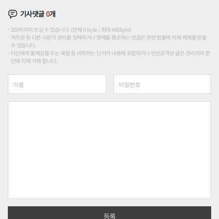
기사댓글
0
개
200자까지 쓰실 수 있습니다. (현재 0 byte / 최대 400byte)
저작권 등 다른 사람의 권리를 침해하거나 명예를 훼손하는 댓글은 관련 법률에 의해 제재를 받을
수 있습니다.
타인에게 불쾌감을 주는 욕설 등 비하하는 단어가 내용에 포함되거나 인신공격성 글은 관리자의 판
단에 의해 삭제 합니다.