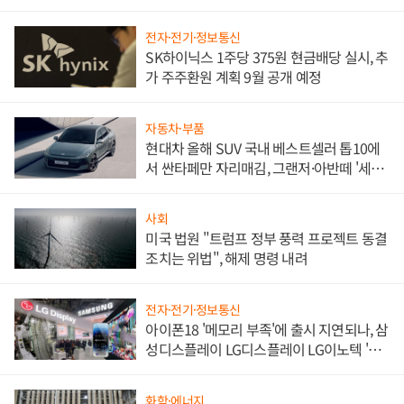
한 이정표"
전자·전기·정보통신
SK하이닉스 1주당 375원 현금배당 실시, 추
가 주주환원 계획 9월 공개 예정
자동차·부품
현대차 올해 SUV 국내 베스트셀러 톱10에
서 싼타페만 자리매김, 그랜저·아반떼 '세단
쌍끌이'로 내수 방어
사회
미국 법원 "트럼프 정부 풍력 프로젝트 동결
조치는 위법", 해제 명령 내려
전자·전기·정보통신
아이폰18 '메모리 부족'에 출시 지연되나, 삼
성디스플레이 LG디스플레이 LG이노텍 '탈
애플' 수익 다각화 속도
화학·에너지