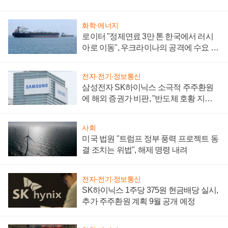
화학·에너지
로이터 "정제연료 3만 톤 한국에서 러시
아로 이동", 우크라이나의 공격에 수요 늘
어
전자·전기·정보통신
삼성전자 SK하이닉스 소극적 주주환원
에 해외 증권가 비판, "반도체 호황 지속
성 의문"
사회
미국 법원 "트럼프 정부 풍력 프로젝트 동
결 조치는 위법", 해제 명령 내려
전자·전기·정보통신
SK하이닉스 1주당 375원 현금배당 실시,
추가 주주환원 계획 9월 공개 예정