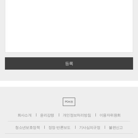
PC버전
회사소개
윤리강령
개인정보처리방침
이용자위원회
청소년보호정책
정정·반론보도
기사심의규정
불편신고