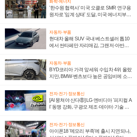
화학·에너지
'한수원 협력사' 미국 오클로 SMR 연구용
원자로 '임계 상태' 도달, 미국 에너지부
"중요한 이정표"
자동차·부품
현대차 올해 SUV 국내 베스트셀러 톱10
에서 싼타페만 자리매김, 그랜저·아반떼
'세단 쌍끌이'로 내수 방어
자동차·부품
BYD코리아 가격 앞세워 수입차 4위 올랐
지만, BMW·벤츠보다 높은 공임비에 소비
자 불만 폭발
전자·전기·정보통신
[AI 뭉쳐야 산다⑧] LG·엔비디아 '피지컬 A
I' 동맹 강화, 구광모 제조·데이터·기술 결
집해 종합 로보틱스 기업으로
전자·전기·정보통신
아이폰18 '메모리 부족'에 출시 지연되나,