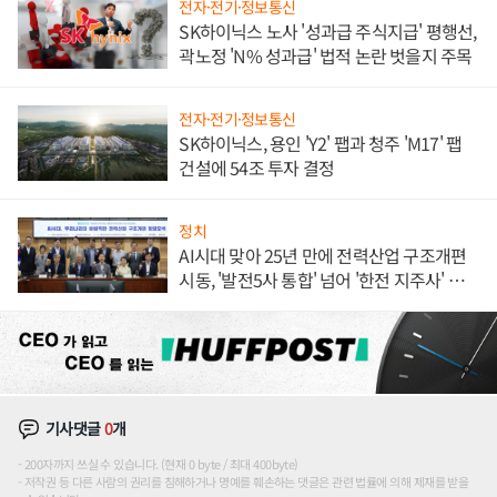
전자·전기·정보통신
SK하이닉스 노사 '성과급 주식지급' 평행선,
곽노정 'N% 성과급' 법적 논란 벗을지 주목
전자·전기·정보통신
SK하이닉스, 용인 'Y2' 팹과 청주 'M17' 팹
건설에 54조 투자 결정
정치
AI시대 맞아 25년 만에 전력산업 구조개편
시동, '발전5사 통합' 넘어 '한전 지주사' 재편
론도
기사댓글
0
개
200자까지 쓰실 수 있습니다. (현재 0 byte / 최대 400byte)
저작권 등 다른 사람의 권리를 침해하거나 명예를 훼손하는 댓글은 관련 법률에 의해 제재를 받을