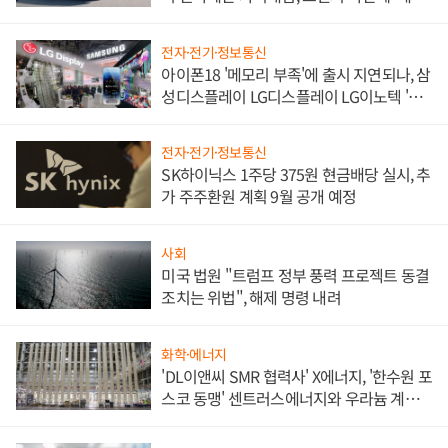
쌍끌이'로 내수 방어
전자·전기·정보통신
아이폰18 '메모리 부족'에 출시 지연되나, 삼
성디스플레이 LG디스플레이 LG이노텍 '탈
애플' 수익 다각화 속도
전자·전기·정보통신
SK하이닉스 1주당 375원 현금배당 실시, 추
가 주주환원 계획 9월 공개 예정
사회
미국 법원 "트럼프 정부 풍력 프로젝트 동결
조치는 위법", 해제 명령 내려
화학·에너지
'DL이앤씨 SMR 협력사' X에너지, '한수원 포
스코 동맹' 센트러스에너지와 우라늄 계약
체결