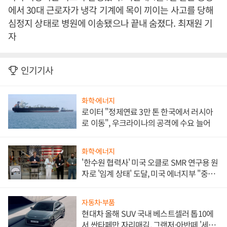
에서 30대 근로자가 냉각 기계에 목이 끼이는 사고를 당해
심정지 상태로 병원에 이송됐으나 끝내 숨졌다. 최재원 기
자
인기기사
화학·에너지
로이터 "정제연료 3만 톤 한국에서 러시아
로 이동", 우크라이나의 공격에 수요 늘어
화학·에너지
'한수원 협력사' 미국 오클로 SMR 연구용 원
자로 '임계 상태' 도달, 미국 에너지부 "중요
한 이정표"
자동차·부품
현대차 올해 SUV 국내 베스트셀러 톱10에
서 싼타페만 자리매김, 그랜저·아반떼 '세단