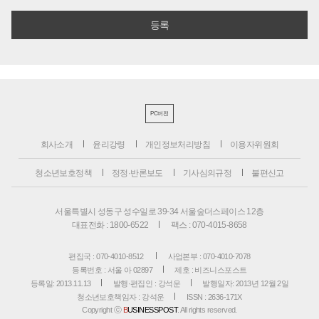
PC버전
회사소개
윤리강령
개인정보처리방침
이용자위원회
청소년보호정책
정정·반론보도
기사심의규정
불편신고
서울특별시 성동구 성수일로 39-34 서울숲더스페이스 12층
대표전화 : 1800-6522
팩스 : 070-4015-8658
편집국 : 070-4010-8512
사업본부 : 070-4010-7078
등록번호 : 서울 아 02897
제호 : 비즈니스포스트
등록일: 2013.11.13
발행·편집인 : 강석운
발행일자: 2013년 12월 2일
청소년보호책임자 : 강석운
ISSN : 2636-171X
Copyright ⓒ
B
USINESSPOST
. All rights reserved.