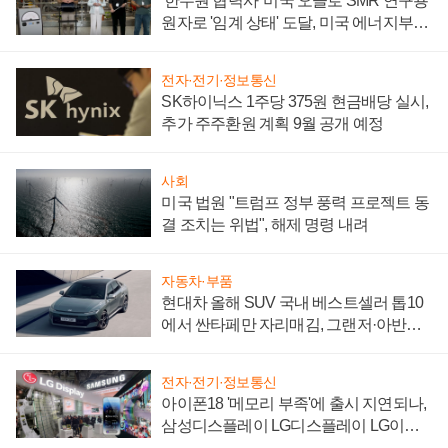
'한수원 협력사' 미국 오클로 SMR 연구용
원자로 '임계 상태' 도달, 미국 에너지부
"중요한 이정표"
전자·전기·정보통신
SK하이닉스 1주당 375원 현금배당 실시,
추가 주주환원 계획 9월 공개 예정
사회
미국 법원 "트럼프 정부 풍력 프로젝트 동
결 조치는 위법", 해제 명령 내려
자동차·부품
현대차 올해 SUV 국내 베스트셀러 톱10
에서 싼타페만 자리매김, 그랜저·아반떼
'세단 쌍끌이'로 내수 방어
전자·전기·정보통신
아이폰18 '메모리 부족'에 출시 지연되나,
삼성디스플레이 LG디스플레이 LG이노
텍 '탈애플' 수익 다각화 속도