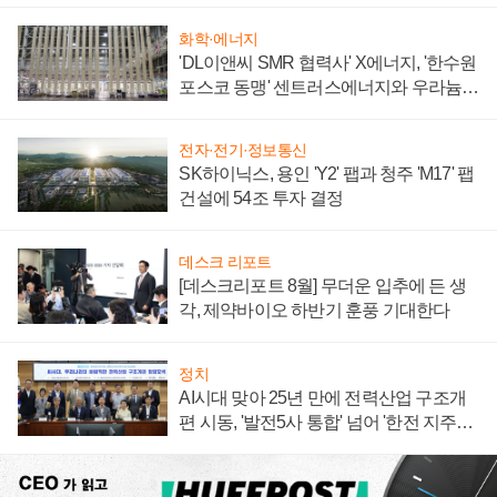
화학·에너지
'DL이앤씨 SMR 협력사' X에너지, '한수원
포스코 동맹' 센트러스에너지와 우라늄
계약 체결
전자·전기·정보통신
SK하이닉스, 용인 'Y2' 팹과 청주 'M17' 팹
건설에 54조 투자 결정
데스크 리포트
[데스크리포트 8월] 무더운 입추에 든 생
각, 제약바이오 하반기 훈풍 기대한다
정치
AI시대 맞아 25년 만에 전력산업 구조개
편 시동, '발전5사 통합' 넘어 '한전 지주사'
재편론도