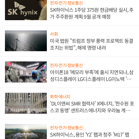
전자·전기·정보통신
SK하이닉스 1주당 375원 현금배당 실시, 추
가 주주환원 계획 9월 공개 예정
사회
미국 법원 "트럼프 정부 풍력 프로젝트 동결
조치는 위법", 해제 명령 내려
전자·전기·정보통신
아이폰18 '메모리 부족'에 출시 지연되나, 삼
성디스플레이 LG디스플레이 LG이노텍 '탈
애플' 수익 다각화 속도
화학·에너지
'DL이앤씨 SMR 협력사' X에너지, '한수원 포
스코 동맹' 센트러스에너지와 우라늄 계약
체결
전자·전기·정보통신
SK하이닉스, 용인 'Y2' 팹과 청주 'M17' 팹