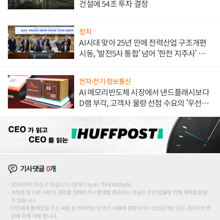
건설에 54조 투자 결정
정치
AI시대 맞아 25년 만에 전력산업 구조개편
시동, '발전5사 통합' 넘어 '한전 지주사' 재편
론도
전자·전기·정보통신
AI 메모리반도체 시장에서 낸드플래시보다
D램 부각, 고객사 물량 선점 수요의 '우선순
위'
기사댓글
0
개
200자까지 쓰실 수 있습니다. (현재 0 byte / 최대 400byte)
저작권 등 다른 사람의 권리를 침해하거나 명예를 훼손하는 댓글은 관련 법률에 의해 제재를 받을
수 있습니다.
타인에게 불쾌감을 주는 욕설 등 비하하는 단어가 내용에 포함되거나 인신공격성 글은 관리자의 판
단에 의해 삭제 합니다.