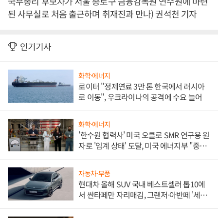
국무총리 후보자가 서울 종로구 금융감독원 연수원에 마련
된 사무실로 처음 출근하며 취재진과 만나) 권석천 기자
인기기사
화학·에너지
로이터 "정제연료 3만 톤 한국에서 러시아
로 이동", 우크라이나의 공격에 수요 늘어
화학·에너지
'한수원 협력사' 미국 오클로 SMR 연구용 원
자로 '임계 상태' 도달, 미국 에너지부 "중요
한 이정표"
자동차·부품
현대차 올해 SUV 국내 베스트셀러 톱10에
서 싼타페만 자리매김, 그랜저·아반떼 '세단
쌍끌이'로 내수 방어