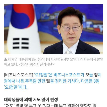
▲ 이재명 대통령이 8일 청와대에서 진행된 4부 요인과의 회동에서 발언
하고 있다. <청와대통신사진기자단>
[비즈니스포스트]
‘오!정말’은 비즈니스포스트가
오
늘
정
치
권에서 나온 주목할 만한
말
을 정리한 기사다. 다음은 8일
'오!정말'이다.
대학생들에 의해 저도 많이 반성
“저도 ‘열몇 명 투표 못 했다는데 투표 결과에 영향도 없