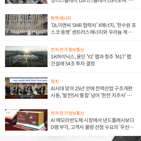
성디스플레이 LG디스플레이 LG이노텍 '탈
애플' 수익 다각화 속도
화학·에너지
'DL이앤씨 SMR 협력사' X에너지, '한수원 포
스코 동맹' 센트러스에너지와 우라늄 계약
체결
전자·전기·정보통신
SK하이닉스, 용인 'Y2' 팹과 청주 'M17' 팹
건설에 54조 투자 결정
정치
AI시대 맞아 25년 만에 전력산업 구조개편
시동, '발전5사 통합' 넘어 '한전 지주사' 재편
론도
전자·전기·정보통신
AI 메모리반도체 시장에서 낸드플래시보다
D램 부각, 고객사 물량 선점 수요의 '우선순
위'