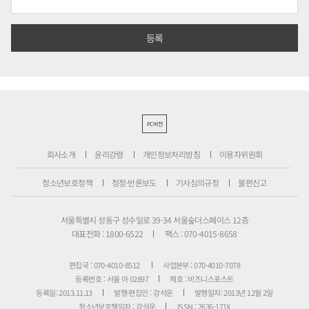
PC버전
회사소개
윤리강령
개인정보처리방침
이용자위원회
청소년보호정책
정정·반론보도
기사심의규정
불편신고
서울특별시 성동구 성수일로 39-34 서울숲더스페이스 12층
대표전화 : 1800-6522
팩스 : 070-4015-8658
편집국 : 070-4010-8512
사업본부 : 070-4010-7078
등록번호 : 서울 아 02897
제호 : 비즈니스포스트
등록일: 2013.11.13
발행·편집인 : 강석운
발행일자: 2013년 12월 2일
청소년보호책임자 : 강석운
ISSN : 2636-171X