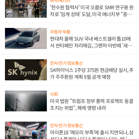
화학·에너지
'한수원 협력사' 미국 오클로 SMR 연구용 원
자로 '임계 상태' 도달, 미국 에너지부 "중요
한 이정표"
자동차·부품
현대차 올해 SUV 국내 베스트셀러 톱10에
서 싼타페만 자리매김, 그랜저·아반떼 '세단
쌍끌이'로 내수 방어
전자·전기·정보통신
SK하이닉스 1주당 375원 현금배당 실시, 추
가 주주환원 계획 9월 공개 예정
사회
미국 법원 "트럼프 정부 풍력 프로젝트 동결
조치는 위법", 해제 명령 내려
전자·전기·정보통신
아이폰18 '메모리 부족'에 출시 지연되나, 삼