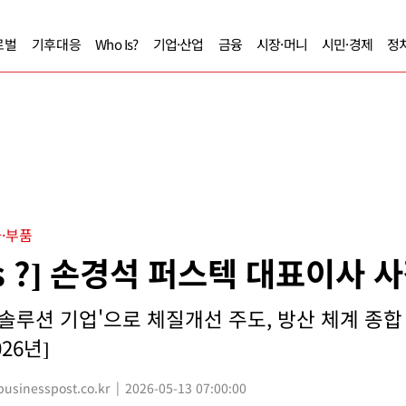
로벌
기후대응
Who Is?
기업·산업
금융
시장·머니
시민·경제
정
·부품
Is ?] 손경석 퍼스텍 대표이사 
 솔루션 기업'으로 체질개선 주도, 방산 체계 종합
26년]
sinesspost.co.kr
2026-05-13 07:00:00