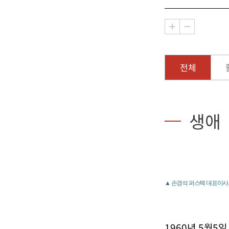
전체
생애
▲ 손경석 퍼스텍 대표이사.
1960년 5월5일