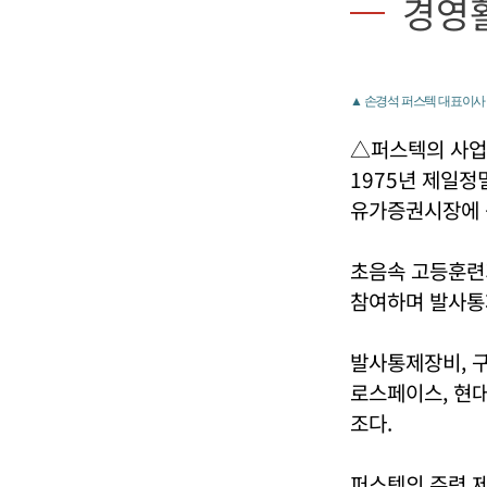
경영
▲ 손경석 퍼스텍 대표이사
△퍼스텍의 사
1975년 제일정
유가증권시장에 
초음속 고등훈련기
참여하며 발사통
발사통제장비, 
로스페이스, 현대
조다.
퍼스텍의 주력 