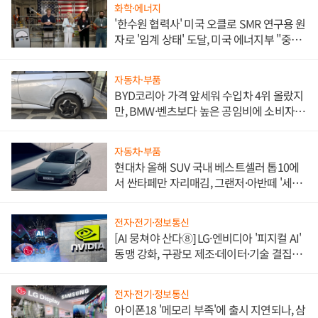
화학·에너지
'한수원 협력사' 미국 오클로 SMR 연구용 원
자로 '임계 상태' 도달, 미국 에너지부 "중요
한 이정표"
자동차·부품
BYD코리아 가격 앞세워 수입차 4위 올랐지
만, BMW·벤츠보다 높은 공임비에 소비자
불만 폭발
자동차·부품
현대차 올해 SUV 국내 베스트셀러 톱10에
서 싼타페만 자리매김, 그랜저·아반떼 '세단
쌍끌이'로 내수 방어
전자·전기·정보통신
[AI 뭉쳐야 산다⑧] LG·엔비디아 '피지컬 AI'
동맹 강화, 구광모 제조·데이터·기술 결집
해 종합 로보틱스 기업으로
전자·전기·정보통신
아이폰18 '메모리 부족'에 출시 지연되나, 삼