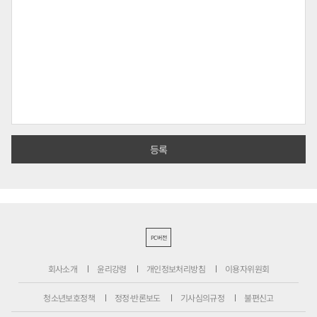
PC버전
회사소개
윤리강령
개인정보처리방침
이용자위원회
청소년보호정책
정정·반론보도
기사심의규정
불편신고