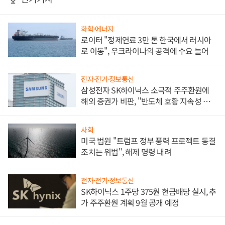
화학·에너지
로이터 "정제연료 3만 톤 한국에서 러시아
로 이동", 우크라이나의 공격에 수요 늘어
전자·전기·정보통신
삼성전자 SK하이닉스 소극적 주주환원에
해외 증권가 비판, "반도체 호황 지속성 의
문"
사회
미국 법원 "트럼프 정부 풍력 프로젝트 동결
조치는 위법", 해제 명령 내려
전자·전기·정보통신
SK하이닉스 1주당 375원 현금배당 실시, 추
가 주주환원 계획 9월 공개 예정