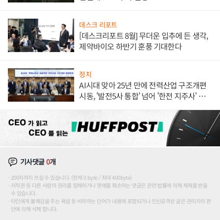
데스크 리포트
[데스크리포트 8월] 무더운 입추에 든 생각,
제약바이오 하반기 훈풍 기대한다
정치
AI시대 맞아 25년 만에 전력산업 구조개편
시동, '발전5사 통합' 넘어 '한전 지주사' 재편
론도
기사댓글
0
개
200자까지 쓰실 수 있습니다. (현재 0 byte / 최대 400byte)
저작권 등 다른 사람의 권리를 침해하거나 명예를 훼손하는 댓글은 관련 법률에 의해 제재를 받을
수 있습니다.
타인에게 불쾌감을 주는 욕설 등 비하하는 단어가 내용에 포함되거나 인신공격성 글은 관리자의 판
단에 의해 삭제 합니다.