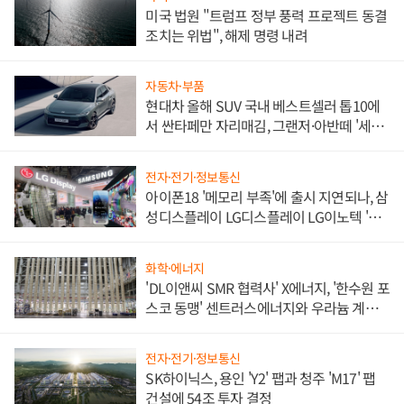
미국 법원 "트럼프 정부 풍력 프로젝트 동결
조치는 위법", 해제 명령 내려
자동차·부품
현대차 올해 SUV 국내 베스트셀러 톱10에
서 싼타페만 자리매김, 그랜저·아반떼 '세단
쌍끌이'로 내수 방어
전자·전기·정보통신
아이폰18 '메모리 부족'에 출시 지연되나, 삼
성디스플레이 LG디스플레이 LG이노텍 '탈
애플' 수익 다각화 속도
화학·에너지
'DL이앤씨 SMR 협력사' X에너지, '한수원 포
스코 동맹' 센트러스에너지와 우라늄 계약
체결
전자·전기·정보통신
SK하이닉스, 용인 'Y2' 팹과 청주 'M17' 팹
건설에 54조 투자 결정