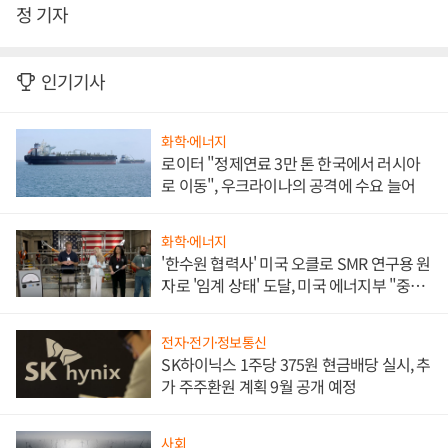
정 기자
인기기사
화학·에너지
로이터 "정제연료 3만 톤 한국에서 러시아
로 이동", 우크라이나의 공격에 수요 늘어
화학·에너지
'한수원 협력사' 미국 오클로 SMR 연구용 원
자로 '임계 상태' 도달, 미국 에너지부 "중요
한 이정표"
전자·전기·정보통신
SK하이닉스 1주당 375원 현금배당 실시, 추
가 주주환원 계획 9월 공개 예정
사회