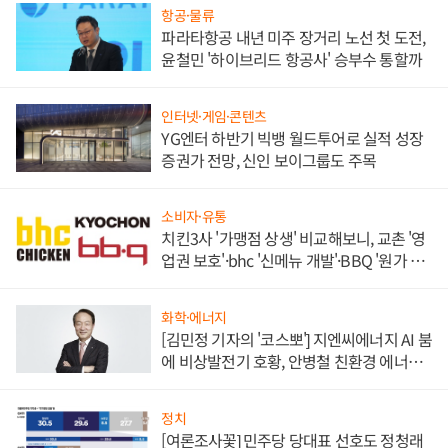
항공·물류
파라타항공 내년 미주 장거리 노선 첫 도전,
윤철민 '하이브리드 항공사' 승부수 통할까
인터넷·게임·콘텐츠
YG엔터 하반기 빅뱅 월드투어로 실적 성장
증권가 전망, 신인 보이그룹도 주목
소비자·유통
치킨3사 '가맹점 상생' 비교해보니, 교촌 '영
업권 보호'·bhc '신메뉴 개발'·BBQ '원가 부
담'
화학·에너지
[김민정 기자의 '코스뽀'] 지엔씨에너지 AI 붐
에 비상발전기 호황, 안병철 친환경 에너지
발전전문기업 향한다
정치
[여론조사꽃] 민주당 당대표 선호도 정청래