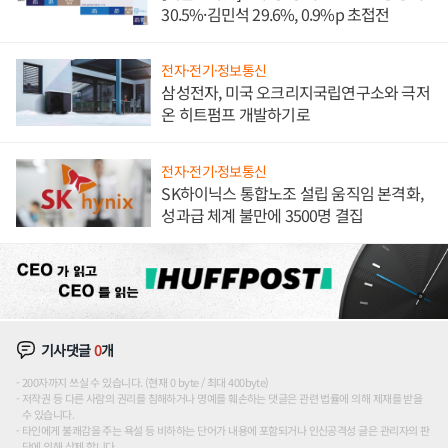
30.5%·김민석 29.6%, 0.9%p 초접전
전자·전기·정보통신
삼성전자, 미국 오크리지국립연구소와 극저
온 히트펌프 개발하기로
전자·전기·정보통신
SK하이닉스 통합노조 설립 움직임 본격화,
성과급 체계 불만에 3500명 결집
기사댓글
0
개
200자까지 쓰실 수 있습니다. (현재 0 byte / 최대 400byte)
저작권 등 다른 사람의 권리를 침해하거나 명예를 훼손하는 댓글은 관련 법률에 의해 제재를 받을
수 있습니다.
타인에게 불쾌감을 주는 욕설 등 비하하는 단어가 내용에 포함되거나 인신공격성 글은 관리자의 판
단에 의해 삭제 합니다.