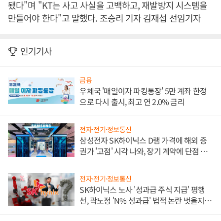
됐다"며 "KT는 사고 사실을 고백하고, 재발방지 시스템을
만들어야 한다"고 말했다. 조승리 기자 김재섭 선임기자
인기기사
금융
우체국 '매일이자 파킹통장' 5만 계좌 한정
으로 다시 출시, 최고 연 2.0% 금리
전자·전기·정보통신
삼성전자 SK하이닉스 D램 가격에 해외 증
권가 '고점' 시각 나와, 장기 계약에 단점 부
각
전자·전기·정보통신
SK하이닉스 노사 '성과급 주식 지급' 평행
선, 곽노정 'N% 성과급' 법적 논란 벗을지 주
목