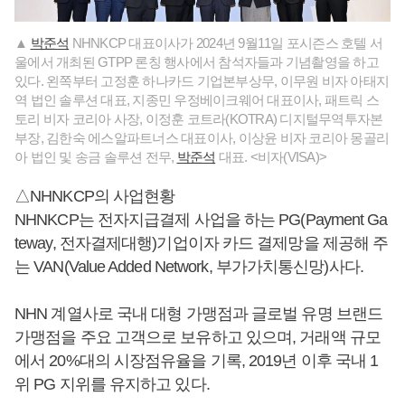
▲
박준석
NHNKCP 대표이사가 2024년 9월11일 포시즌스 호텔 서
울에서 개최된 GTPP 론칭 행사에서 참석자들과 기념촬영을 하고
있다. 왼쪽부터 고정훈 하나카드 기업본부상무, 이무원 비자 아태지
역 법인 솔루션 대표, 지종민 우정베이크웨어 대표이사, 패트릭 스
토리 비자 코리아 사장, 이정훈 코트라(KOTRA) 디지털무역투자본
부장, 김한숙 에스알파트너스 대표이사, 이상윤 비자 코리아 몽골리
아 법인 및 송금 솔루션 전무,
박준석
대표. <비자(VISA)>
△NHNKCP의 사업현황
NHNKCP는 전자지급결제 사업을 하는 PG(Payment Ga
teway, 전자결제대행)기업이자 카드 결제망을 제공해 주
는 VAN(Value Added Network, 부가가치통신망)사다.
NHN 계열사로 국내 대형 가맹점과 글로벌 유명 브랜드
가맹점을 주요 고객으로 보유하고 있으며, 거래액 규모
에서 20%대의 시장점유율을 기록, 2019년 이후 국내 1
위 PG 지위를 유지하고 있다.