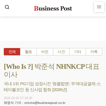
전체
활동
비전
사건
기타
어록
[Who Is ?] 박준석 NHNKCP 대표
이사
국내 1위 PG기업 성장시킨 '원클럽맨', 무역대금결제·스
테이블코인 등 신사업 힘줘 [2026년]
2026-02-05 07:30:00
채명석 기자 - oricms@businesspost.co.kr