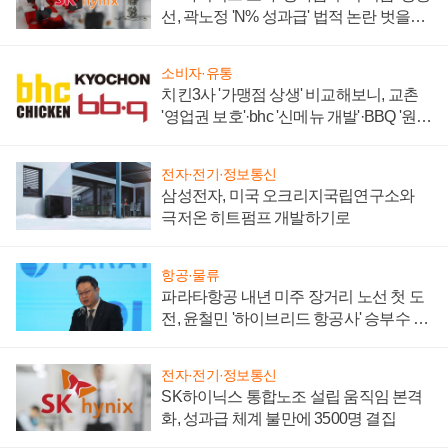
선, 곽노정 'N% 성과급' 법적 논란 벗을지
주목
소비자·유통
치킨3사 '가맹점 상생' 비교해보니, 교촌
'영업권 보호'·bhc '신메뉴 개발'·BBQ '원가
부담'
전자·전기·정보통신
삼성전자, 미국 오크리지국립연구소와
극저온 히트펌프 개발하기로
항공·물류
파라타항공 내년 미주 장거리 노선 첫 도
전, 윤철민 '하이브리드 항공사' 승부수 통
할까
전자·전기·정보통신
SK하이닉스 통합노조 설립 움직임 본격
화, 성과급 체계 불만에 3500명 결집