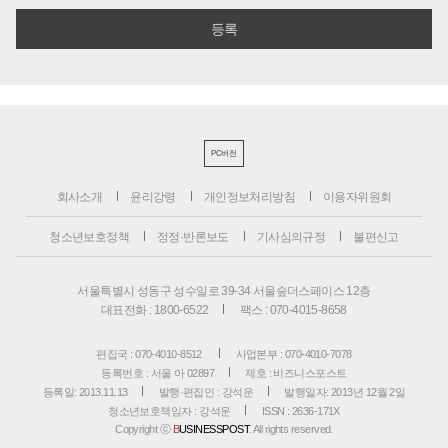
PC버전
회사소개
윤리강령
개인정보처리방침
이용자위원회
청소년보호정책
정정·반론보도
기사심의규정
불편신고
서울특별시 성동구 성수일로 39-34 서울숲더스페이스 12층
대표전화 : 1800-6522
팩스 : 070-4015-8658
편집국 : 070-4010-8512
사업본부 : 070-4010-7078
등록번호 : 서울 아 02897
제호 : 비즈니스포스트
등록일: 2013.11.13
발행·편집인 : 강석운
발행일자: 2013년 12월 2일
청소년보호책임자 : 강석운
ISSN : 2636-171X
Copyright ⓒ
B
USINESSPOST
. All rights reserved.