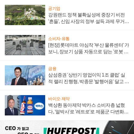
공기업
강원랜드 정책 불확실성에 중장기 비전
'흔들', 신임 사장의 정부 설득 과제 무거워
져
소비자·유통
[현장] 롯데마트 야심작 '부산 물류센터' 가
보니, 장보기 상품 자동으로 담는 '로봇 40
0대' 장관
금융
삼섬증권 '상반기 영업이익 1조 클럽' 실
적 랠리 진행형, 박종문 '발행어음' 달고 연
임 향하나
바이오·제약
백상환 동아제약 박카스 소비자층 넓혔
다, '얼박사'로 '레트로'로 제품군 다변화
주효