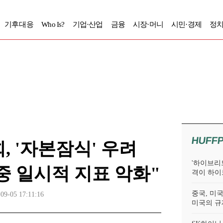
기후대응
Who Is?
기업·산업
금융
시장·머니
시민·경제
정치
HUFF
 '자본잠식' 우려
'하이브리드
중 일시적 지표 악화"
격이 하이
중국, 미국
09-05 17:11:16
미국의 규