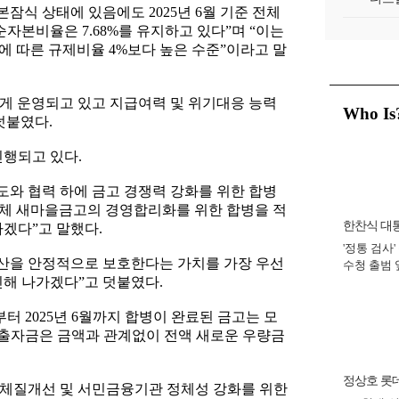
식 상태에 있음에도 2025년 6월 기준 전체
본비율은 7.68%를 유지하고 있다”며 “이는
 따른 규제비율 4%보다 높은 수준”이라고 말
게 운영되고 있고 지급여력 및 위기대응 능력
Who Is
덧붙였다.
진행되고 있다.
와 협력 하에 금고 경쟁력 강화를 위한 합병
전체 새마을금고의 경영합리화를 위한 합병을 적
한찬식 대
하겠다”고 말했다.
'정통 검사'
비서관
자산을 안정적으로 보호한다는 가치를 가장 우선
수청 출범
진해 나가겠다”고 덧붙였다.
완수 맡아 [
부터 2025년 6월까지 합병이 완료된 금고는 모
및 출자금은 금액과 관계없이 전액 새로운 우량금
정상호 롯
체질개선 및 서민금융기관 정체성 강화를 위한