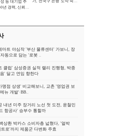
가, '전국구 은행' 도약 속도
삼성 등 대기업 주
[2026년]
30년 경력, 신뢰
중' [2026년]
사
데마트 야심작 '부산 물류센터' 가보니, 장
자동으로 담는 '로봇 ..
조 클럽' 삼성증권 실적 랠리 진행형, 박종
어음' 달고 연임 향한다
가맹점 상생' 비교해보니, 교촌 '영업권 보
신메뉴 개발'·BB..
 내년 미주 장거리 노선 첫 도전, 윤철민
드 항공사' 승부수 통할까
백상환 박카스 소비자층 넓혔다, '얼박
'레트로'까지 제품군 다변화 주효