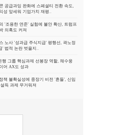
리콘 공급과잉 완화에 스페셜티 전환 속도,
익성 앞세워 기업가치 재평..
의 '조용한 연준' 실험에 불안 확산, 트럼프
박 의혹도 커져
스 노사 '성과급 주식지급' 평행선, 곽노정
급' 법적 논란 벗을지..
행 그룹 핵심과제 선봉장 역할, 채수웅
이어 AX도 성과
정책 불확실성에 중장기 비전 '흔들', 신임
 설득 과제 무거워져