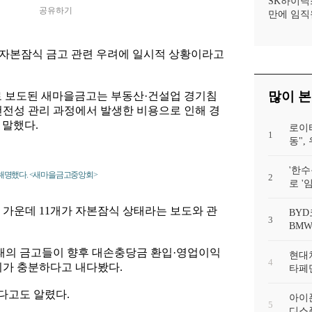
SK하이닉
공유하기
만에 임직
자본잠식 금고 관련 우려에 일시적 상황이라고
많이 본
 보도된 새마을금고는 부동산·건설업 경기침
건전성 관리 과정에서 발생한 비용으로 인해 경
 말했다.
로이
1
동"
'한수
해명했다. <새마을금고중앙회>
2
로 '
고 가운데 11개가 자본잠식 상태라는 보도와 관
BYD
3
BMW
의 금고들이 향후 대손충당금 환입·영업이익
현대차
4
지가 충분하다고 내다봤다.
타페만
다고도 알렸다.
아이폰
5
디스플