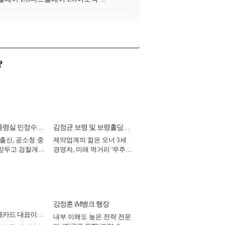
?
통령실 민정수석
김정균 보령 및 보령홀딩스
 출신, 공소청·중
제약업계의 젊은 오너 3세
대표이사 사장
 앞두고 검찰개혁
경영자, 미래 먹거리 '우주와
2026년]
헬스케어' 공들여 [2026년]
강정훈 iM뱅크 행장
데카드 대표이사
내부 이해도 높은 전략 전문