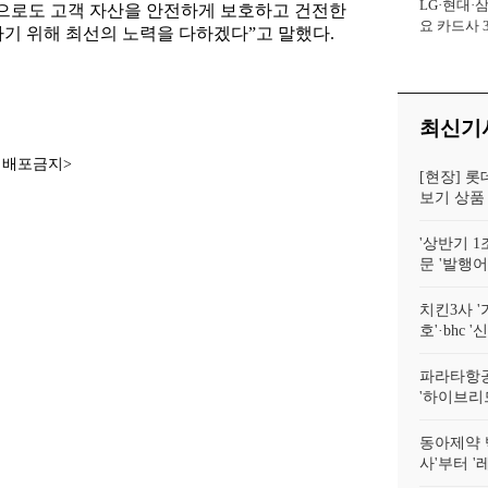
LG·현대·
사장
앞으로도 고객 자산을 안전하게 보호하고 건전한
요 카드사 
 위해 최선의 노력을 다하겠다”고 말했다.
회복에 '초집
최신기
재배포금지>
[현장] 롯
보기 상품 
'상반기 1
문 '발행
치킨3사 '
호'·bhc '
파라타항공
'하이브리
동아제약 
사'부터 