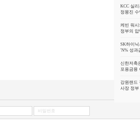
KCC 실
정몽진 수
케빈 워시
정부의 압
SK하이닉
'N% 성과
신한저축은
포용금융 
강원랜드 
사장 정부