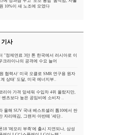
스에 성과급 두고 '노조 통합' 움직임, 사흘
원 10%이 새 노조에 모였다
 기사
터 "정제연료 3만 톤 한국에서 러시아로 이
, 우크라이나의 공격에 수요 늘어
원 협력사' 미국 오클로 SMR 연구용 원자
임계 상태' 도달, 미국 에너지부..
코리아 가격 앞세워 수입차 4위 올랐지만,
·벤츠보다 높은 공임비에 소비자 ..
 올해 SUV 국내 베스트셀러 톱10에서 싼
 자리매김, 그랜저·아반떼 '세단..
18 '메모리 부족'에 출시 지연되나, 삼성
레이 LG디스플레이 LG이노텍 '..