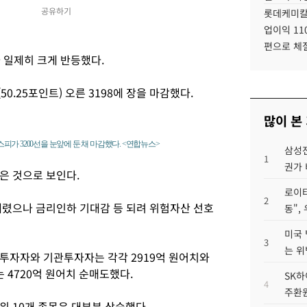
공유하기
롯데케미칼
업이익 11
편으로 체
 일제히 크게 반등했다.
0.25포인트) 오른 3198에 장을 마감했다.
많이 본
스피가 3200선을 눈앞에 둔 채 마감했다. <연합뉴스>
삼성전
1
권가 
은 것으로 보인다.
로이터
2
내렸으나 금리인하 기대감 등 되려 위험자산 선호
동",
미국 
3
는 위
투자자와 기관투자자는 각각 2919억 원어치와
 4720억 원어치 순매도했다.
SK하
4
주환원
위 10개 종목은 대부분 상승했다.