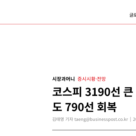
글
시장과머니
증시시황·전망
코스피 3190선 큰
도 790선 회복
김태영 기자 taeng@businesspost.co.kr
2