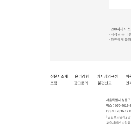
-
200자
까지 쓰실
- 저작권 등 
- 타인에게 불
신문사소개
윤리강령
기사심의규정
이
포럼
광고문의
불편신고
서울특별시 성동구 성
팩스 : 070-4015-
ISSN : 2636-171
열린보도원칙
당
고충처리인 박상유 180