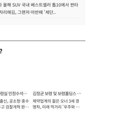
 올해 SUV 국내 베스트셀러 톱10에서 싼타
자리매김, 그랜저·아반떼 '세단..
?
통령실 민정수석비
김정균 보령 및 보령홀딩스 대
 출신, 공소청·중수
제약업계의 젊은 오너 3세 경
표이사 사장
두고 검찰개혁 완수
영자, 미래 먹거리 '우주와 헬
년]
스케어' 공들여 [2026년]