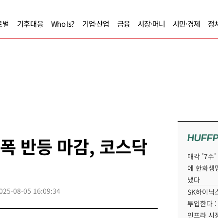
로벌
기후대응
Who Is?
기업·산업
금융
시장·머니
시민·경제
정
HUFF
 폭 반등 마감, 코스닥
매각 '7수
에 한화생
냈다
025-08-05 16:09:34
SK하이닉스
투입한다 :
인프라 시