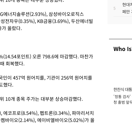
현대차
5
페만 
, LG에너지솔루션(2.93%), 삼성바이오로직스
삼성전자우(0.35%), KB금융(3.69%), 두산에너빌
주가가 올랐다.
Who Is
14.54포인트) 오른 798.6에 마감했다. 마찬가
한때 회복했다.
인이 457억 원어치를, 기관이 256억 원어치를
도했다.
한찬식 대
'정통 검사'
서관
위 10개 종목 주가는 대부분 상승마감했다.
청 출범 앞
맡아 [2026
, 에코프로(8.54%), 펩트론(0.34%), 파마리서치
리가켐바이오(2.14%), 에이비엘바이오(5.02%)가 올