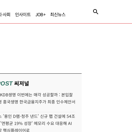
치·사회
인사이트
JOB+
최신뉴스
씨저널
POST
' KDB생명 이번에는 매각 성공할까 : 본입찰
명 흥국생명 한국금융지주가 최종 인수제안서
 '용인 D램-청주 낸드' 신규 팹 건설에 54조
 '연평균 19% 성장' 메모리 수요 대응해 AI
장 핵심플레이어로