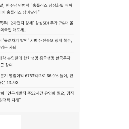
정말] 민주당 민병덕 "홈플러스 정상화될 때까
니에 홈플러스 담아달라"
목주] '2차전지 강세' 삼성SDI 주가 7%대 올
 외국인 매도세..
 '돌려차기 발언' 서범수·진종오 징계 착수,
2명은 사퇴
 매각 본입찰에 한화생명 흥국생명 한국투자
3곳 참여
분기 영업이익 6753억으로 66.9% 늘어, 민
은 13.5조
회 "연구개발직 주52시간 유연화 필요, 경직
경쟁력 저해"