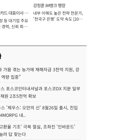
강정훈 iM뱅크 행장
카드 대표이사 사
내부 이해도 높은 전략 전문가,
'전국구 은행' 도약 속도 [2026
성 등 대기업 주요
년]
 경력, 신뢰 회복
[2026년]
사
 가뭄 겪는 농가에 재해자금 3천억 지원, 강
 역량 집중"
스 포스코인터내셔널과 포스코DX 지분 일부
 재원 2조5천억 확보
투스 '제우스: 오만의 신' 8월26일 출시, 진입
MMORPG 내..
고환율 기조' 극복 절실, 조좌진 '인바운드'
늘려 답 찾는다