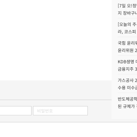
[7일 오!
지 장바구
[오늘의 주
라, 코스피
국힘 윤리위
윤리위원 
KDB생명
금융지주 
가스공사 2
수용 미수금
반도체공학
된 규제가 