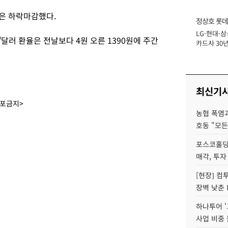
%)은 하락마감했다.
정상호 롯데
LG·현대·삼
장
/달러 환율은 전날보다 4원 오른 1390원에 주간
카드사 30년
에 '초집중' 
최신기
배포금지>
농협 폭염과
호동 "모든
포스코홀딩
매각, 투자
[현장] 컴
장벽 낮춘 
하나투어 '
사업 비중 