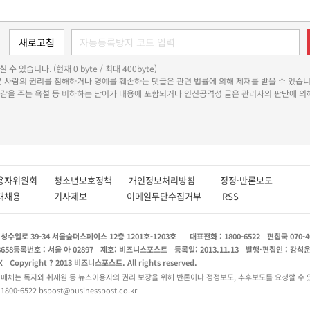
 수 있습니다. (현재 0 byte / 최대 400byte)
다른 사람의 권리를 침해하거나 명예를 훼손하는 댓글은 관련 법률에 의해 제재를 받을 수 있습니
쾌감을 주는 욕설 등 비하하는 단어가 내용에 포함되거나 인신공격성 글은 관리자의 판단에 의해
용자위원회
청소년보호정책
개인정보처리방침
정정·반론보도
인재채용
기사제보
이메일무단수집거부
RSS
수일로 39-34 서울숲더스페이스 12층 1201호-1203호
대표전화 : 1800-6522
편집국 070-4
8658
등록번호 : 서울 아 02897
제호: 비즈니스포스트
등록일: 2013.11.13
발행·편집인 : 강석
X
Copyright ? 2013 비즈니스포스트. All rights reserved.
 매체는 독자와 취재원 등 뉴스이용자의 권리 보장을 위해 반론이나 정정보도, 추후보도를 요청할 수 
0-6522 bspost@businesspost.co.kr