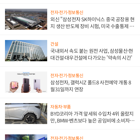
문"
전자·전기·정보통신
외신 "삼성전자 SK하이닉스 중국 공장용 현
지 생산 반도체 장비 시험, 미국 수출통제 대
비"
건설
국내외서 속도 붙는 원전 사업, 삼성물산·현
대건설·대우건설에 다가오는 '약속의 시간'
전자·전기·정보통신
삼성전자, 갤럭시Z 폴드8 사전예약 개통 8
월31일까지 연장
자동차·부품
BYD코리아 가격 앞세워 수입차 4위 올랐지
만, BMW·벤츠보다 높은 공임비에 소비자
불만 폭발
전자·전기·정보통신