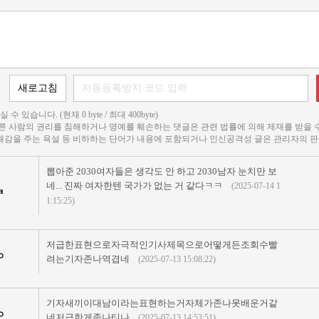
 수 있습니다. (현재 0 byte / 최대 400byte)
다른 사람의 권리를 침해하거나 명예를 훼손하는 댓글은 관련 법률에 의해 제재를 받을 
불쾌감을 주는 욕설 등 비하하는 단어가 내용에 포함되거나 인신공격성 글은 관리자의 판
뽑아준 2030여자들은 생각도 안 하고 2030남자 눈치만 보
네... 진짜 여자한텐 국가가 없는 거 같다ㅋㅋ
(2025-07-14 1
a
1:15:25)
저급한표현으로자극적인기사제목으로어떻게든조회수빨
ㅇ
려는기자존나역겹네
(2025-07-13 15:08:22)
기자새끼이대남이라는표현하는거자체가존나못배운거같
ㅇ
네저급한게존나티나
(2025-07-13 14:53:51)