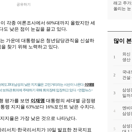
래고 주가
공유하기
쏠리는 눈
이 각종 여론조사에서 60%대까지 올랐지만 세
다도 낮은 점이 눈길을 끌고 있다.
많이 본
꼽히는 가운데 대통령실은 청년담당관직을 신설하
법을 찾기 위해 노력하고 있다.
외신
1
생산 
국내
2
건설
에도 20대 남성의 낮은 지지율은 고민거리라는 시선이 나온다.
이재명
삼성전
수석·보좌관 회의에 주재하기 위해 회의장에 입장하고 있다. <연합뉴스>
3
일까
행 평가를 보면
이재명
대통령의 세대별 긍정평
대통령 지지율 63%보다 16%포인트 낮은 수치다.
엔비디
4
삼성전
 지지율은 가장 낮은 것으로 나타났다.
삼성
5
리서치·한국리서치가 10일 발표한 전국지표
대 1