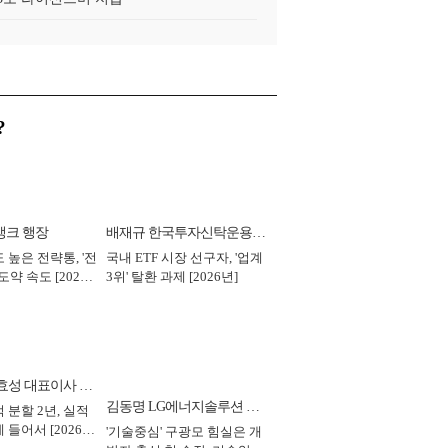
?
뱅크 행장
배재규 한국투자신탁운용
 높은 전략통, '전
국내 ETF 시장 선구자, '업계
대표이사 사장
도약 속도 [2026
3위' 탈환 과제 [2026년]
효성 대표이사 부
김동명 LG에너지솔루션 대
 분할 2년, 실적
 들어서 [2026
'기술중심' 구광모 힘실은 개
표이사 사장