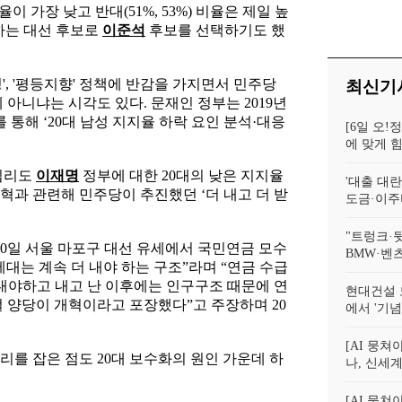
년]
비율이 가장 낮고 반대(51%, 53%) 비율은 제일 높
변하는 대선 후보로
이준석
후보를 선택하기도 했
', '평등지향' 정책에 반감을 가지면서 민주당
최신기
 아니냐는 시각도 있다. 문재인 정부는 2019년
통해 ‘20대 남성 지지율 하락 요인 분석·대응
[6일 오!
.
에 맞게 
 심리도
이재명
정부에 대한 20대의 낮은 지지율
'대출 대란
혁과 관련해 민주당이 추진했던 ‘더 내고 더 받
도금·이주
"트렁크·
30일 서울 마포구 대선 유세에서 국민연금 모수
BMW·벤츠
대는 계속 더 내야 하는 구조”라며 “연금 수급
 내야하고 내고 난 이후에는 인구구조 때문에 연
현대건설 
걸 양당이 개혁이라고 포장했다”고 주장하며 20
에서 '기
[AI 뭉
리를 잡은 점도 20대 보수화의 원인 가운데 하
나, 신세계
[AI 뭉쳐