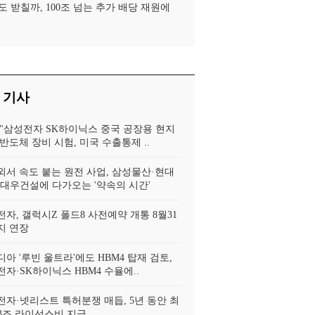
도 받칠까, 100조 넘는 추가 배당 재원에
 기사
 "삼성전자 SK하이닉스 중국 공장용 현지
반도체 장비 시험, 미국 수출통제 ..
외서 속도 붙는 원전 사업, 삼성물산·현대
·대우건설에 다가오는 '약속의 시간'
자, 갤럭시Z 폴드8 사전예약 개통 8월31
지 연장
아 '루빈 울트라'에도 HBM4 탑재 검토,
자·SK하이닉스 HBM4 수율에..
전자·넷리스트 특허분쟁 매듭, 5년 동안 최
.3조 라이선스비 지급