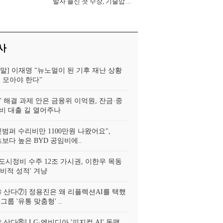
발자 출신 첫 수장, 기술압도
로 경쟁력 확보 사활 [2026
년]
사
정말] 이재명 "뉴노멀이 된 기후 재난 상황
힘 모아야 한다"
' 해결 과제 안은 금융위 이억원, 잔금·중
비 대출 길 열어주나
뒷범퍼 수리비만 1100만원 나왔어요",
보다 높은 BYD 공임비에..
도시정비 수주 12조 가시권, 이한우 목동
념비적 성적' 겨냥
쳐야 산다⑦] 정용진은 왜 리플렉션AI를 택했
그룹 '유통 맞춤형' ..
야 산다⑧] LG·엔비디아 '피지컬 AI' 동맹