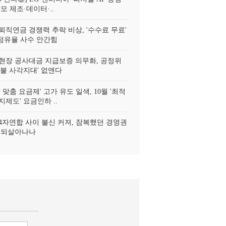
모 제조·데이터·..
퇴직연금 경쟁력 추락 비상, '수수료 무료'
' 점유율 사수 안간힘
현장 공사대금 지급보증 의무화, 공정위
직불 사각지대' 없앤다
I 맞춤 요금제' 고가 유도 일색, 10월 '최적
제도' 요금인하 ..
4자연합 사이 불신 커져, 잠복했던 경영권
 되살아나나