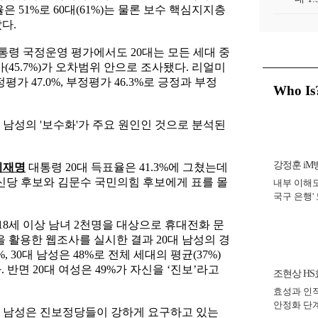
은 51%로 60대(61%)는 물론 보수 핵심지지층
았다.
통령 국정운영 평가에서도 20대는 모든 세대 중
(45.7%)가 오차범위 안으로 조사됐다. 리얼미
가 47.0%, 부정평가 46.3%로 긍정과 부정
Who Is
 남성의 '보수화'가 주요 원인인 것으로 분석된
강정훈 iM
이재명
대통령 20대 득표율은 41.3%에 그쳤는데
당 후보와 김문수 국민의힘 후보에게 표를 몰
내부 이해도
국구 은행' 
년]
만 18세 이상 남녀 2천명을 대상으로 휴대전화 문
을 활용한 웹조사를 실시한 결과 20대 남성의 경
, 30대 남성은 48%로 전체 세대의 평균(37%)
 반면 20대 여성은 49%가 자신을 ‘진보’라고
조현상 HS
효성과 인적
회장
안정화 단계
0대 남성은 진보정당들이 강하게 요구하고 있는