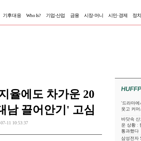
기후대응
Who Is?
기업·산업
금융
시장·머니
시민·경제
정치
HUFF
지율에도 차가운 20
'드라마에서
이대남 끌어안기' 고심
웃고 커머
바닷속 산
-07-11 10:53:37
운 상황 :
통과했다
삼성전자 