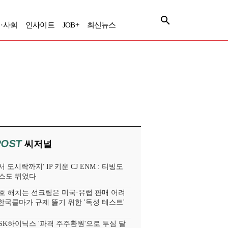
·사회
인사이트
JOB+
최신뉴스
POST
씨저널
 도시락까지' IP 키운 CJ ENM : 티빙도
스도 뛰었다
호 해치는 선크림은 미국·유럽 판매 어려
 한국콜마가 규제 뚫기 위한 '독성 테스트'
SK하이닉스 '파격 주주환원'으로 투심 달