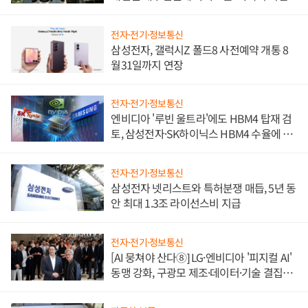
전자·전기·정보통신
삼성전자, 갤럭시Z 폴드8 사전예약 개통 8
월31일까지 연장
전자·전기·정보통신
엔비디아 '루빈 울트라'에도 HBM4 탑재 검
토, 삼성전자·SK하이닉스 HBM4 수율에 주
도권 갈린다
전자·전기·정보통신
삼성전자 넷리스트와 특허분쟁 매듭, 5년 동
안 최대 1.3조 라이선스비 지급
전자·전기·정보통신
[AI 뭉쳐야 산다⑧] LG·엔비디아 '피지컬 AI'
동맹 강화, 구광모 제조·데이터·기술 결집
해 종합 로보틱스 기업으로