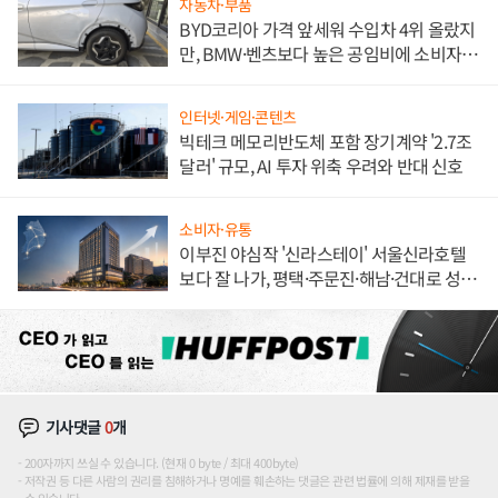
자동차·부품
BYD코리아 가격 앞세워 수입차 4위 올랐지
만, BMW·벤츠보다 높은 공임비에 소비자
불만 폭발
인터넷·게임·콘텐츠
빅테크 메모리반도체 포함 장기계약 '2.7조
달러' 규모, AI 투자 위축 우려와 반대 신호
소비자·유통
이부진 야심작 '신라스테이' 서울신라호텔
보다 잘 나가, 평택·주문진·해남·건대로 성
장판 더 넓힌다
기사댓글
0
개
200자까지 쓰실 수 있습니다. (현재 0 byte / 최대 400byte)
저작권 등 다른 사람의 권리를 침해하거나 명예를 훼손하는 댓글은 관련 법률에 의해 제재를 받을