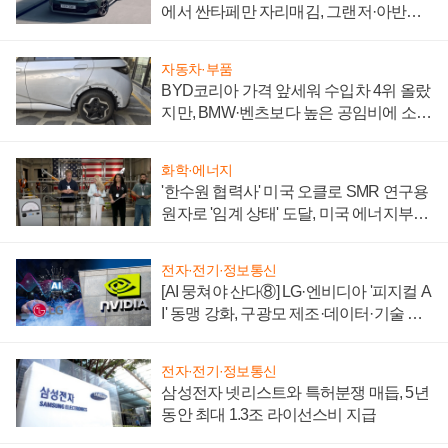
에서 싼타페만 자리매김, 그랜저·아반떼
'세단 쌍끌이'로 내수 방어
자동차·부품
BYD코리아 가격 앞세워 수입차 4위 올랐
지만, BMW·벤츠보다 높은 공임비에 소비
자 불만 폭발
화학·에너지
'한수원 협력사' 미국 오클로 SMR 연구용
원자로 '임계 상태' 도달, 미국 에너지부
"중요한 이정표"
전자·전기·정보통신
[AI 뭉쳐야 산다⑧] LG·엔비디아 '피지컬 A
I' 동맹 강화, 구광모 제조·데이터·기술 결
집해 종합 로보틱스 기업으로
전자·전기·정보통신
삼성전자 넷리스트와 특허분쟁 매듭, 5년
동안 최대 1.3조 라이선스비 지급