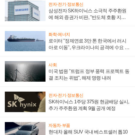
전자·전기·정보통신
삼성전자 SK하이닉스 소극적 주주환원
에 해외 증권가 비판, "반도체 호황 지속
성 의문"
화학·에너지
로이터 "정제연료 3만 톤 한국에서 러시
아로 이동", 우크라이나의 공격에 수요 늘
어
사회
미국 법원 "트럼프 정부 풍력 프로젝트 동
결 조치는 위법", 해제 명령 내려
전자·전기·정보통신
SK하이닉스 1주당 375원 현금배당 실시,
추가 주주환원 계획 9월 공개 예정
자동차·부품
현대차 올해 SUV 국내 베스트셀러 톱10