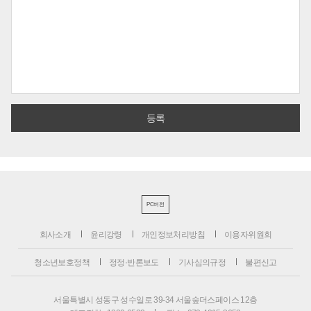
PC버전
회사소개
윤리강령
개인정보처리방침
이용자위원회
청소년보호정책
정정·반론보도
기사심의규정
불편신고
서울특별시 성동구 성수일로 39-34 서울숲더스페이스 12층