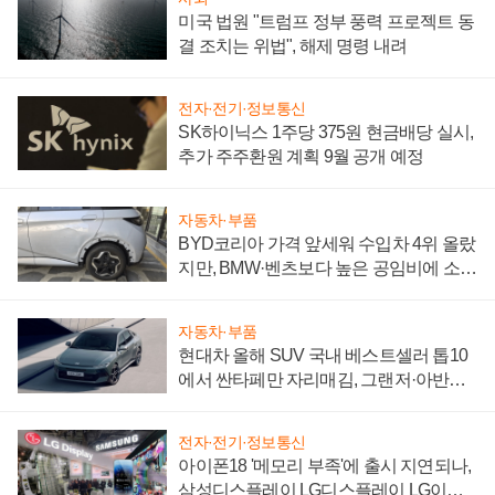
미국 법원 "트럼프 정부 풍력 프로젝트 동
결 조치는 위법", 해제 명령 내려
전자·전기·정보통신
SK하이닉스 1주당 375원 현금배당 실시,
추가 주주환원 계획 9월 공개 예정
자동차·부품
BYD코리아 가격 앞세워 수입차 4위 올랐
지만, BMW·벤츠보다 높은 공임비에 소비
자 불만 폭발
자동차·부품
현대차 올해 SUV 국내 베스트셀러 톱10
에서 싼타페만 자리매김, 그랜저·아반떼
'세단 쌍끌이'로 내수 방어
전자·전기·정보통신
아이폰18 '메모리 부족'에 출시 지연되나,
삼성디스플레이 LG디스플레이 LG이노