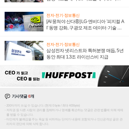
텍 '탈애플' 수익 다각화 속도
전자·전기·정보통신
[AI 뭉쳐야 산다⑧] LG·엔비디아 '피지컬 A
I' 동맹 강화, 구광모 제조·데이터·기술 결
집해 종합 로보틱스 기업으로
전자·전기·정보통신
삼성전자 넷리스트와 특허분쟁 매듭, 5년
동안 최대 1.3조 라이선스비 지급
기사댓글
0
개
200자까지 쓰실 수 있습니다. (현재 0 byte / 최대 400byte)
저작권 등 다른 사람의 권리를 침해하거나 명예를 훼손하는 댓글은 관련 법률에 의해 제재
를 받을 수 있습니다.
타인에게 불쾌감을 주는 욕설 등 비하하는 단어가 내용에 포함되거나 인신공격성 글은 관
리자의 판단에 의해 삭제 합니다.