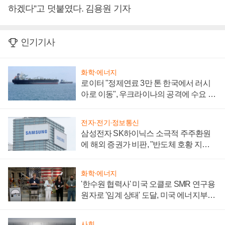
하겠다”고 덧붙였다. 김용원 기자
인기기사
화학·에너지
로이터 "정제연료 3만 톤 한국에서 러시
아로 이동", 우크라이나의 공격에 수요 늘
어
전자·전기·정보통신
삼성전자 SK하이닉스 소극적 주주환원
에 해외 증권가 비판, "반도체 호황 지속
성 의문"
화학·에너지
'한수원 협력사' 미국 오클로 SMR 연구용
원자로 '임계 상태' 도달, 미국 에너지부
"중요한 이정표"
사회