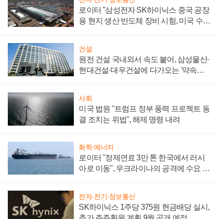
로이터 "삼성전자 SK하이닉스 중국 공장
용 현지 생산 반도체 장비 시험, 미국 수출
통제 대비"
건설
원전 건설 국내외서 속도 붙어, 삼성물산·
현대건설·대우건설에 다가오는 '약속의
시간'
사회
미국 법원 "트럼프 정부 풍력 프로젝트 동
결 조치는 위법", 해제 명령 내려
화학·에너지
로이터 "정제연료 3만 톤 한국에서 러시
아로 이동", 우크라이나의 공격에 수요 늘
어
전자·전기·정보통신
SK하이닉스 1주당 375원 현금배당 실시,
추가 주주환원 계획 9월 공개 예정