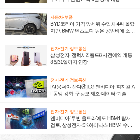
자동차·부품
BYD코리아 가격 앞세워 수입차 4위 올랐
지만, BMW·벤츠보다 높은 공임비에 소비
자 불만 폭발
전자·전기·정보통신
삼성전자, 갤럭시Z 폴드8 사전예약 개통
8월31일까지 연장
전자·전기·정보통신
[AI 뭉쳐야 산다⑧] LG·엔비디아 '피지컬 A
I' 동맹 강화, 구광모 제조·데이터·기술 결
집해 종합 로보틱스 기업으로
전자·전기·정보통신
엔비디아 '루빈 울트라'에도 HBM4 탑재
검토, 삼성전자·SK하이닉스 HBM4 수율
에 주도권 갈린다