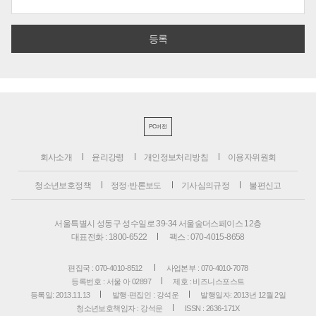
PC버전
회사소개
윤리강령
개인정보처리방침
이용자위원회
청소년보호정책
정정·반론보도
기사심의규정
불편신고
서울특별시 성동구 성수일로 39-34 서울숲더스페이스 12층
대표전화 : 1800-6522
팩스 : 070-4015-8658
편집국 : 070-4010-8512
사업본부 : 070-4010-7078
등록번호 : 서울 아 02897
제호 : 비즈니스포스트
등록일: 2013.11.13
발행·편집인 : 강석운
발행일자: 2013년 12월 2일
청소년보호책임자 : 강석운
ISSN : 2636-171X