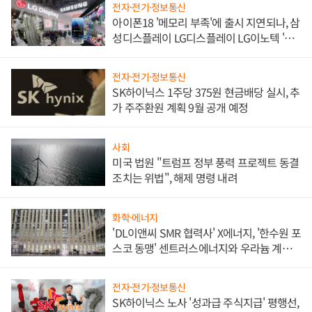
전자·전기·정보통신
아이폰18 '메모리 부족'에 출시 지연되나, 삼
성디스플레이 LG디스플레이 LG이노텍 '탈
애플' 수익 다각화 속도
전자·전기·정보통신
SK하이닉스 1주당 375원 현금배당 실시, 추
가 주주환원 계획 9월 공개 예정
사회
미국 법원 "트럼프 정부 풍력 프로젝트 동결
조치는 위법", 해제 명령 내려
화학·에너지
'DL이앤씨 SMR 협력사' X에너지, '한수원 포
스코 동맹' 센트러스에너지와 우라늄 계약
체결
전자·전기·정보통신
SK하이닉스 노사 '성과급 주식지급' 평행선,