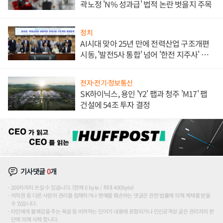
곽노정 'N% 성과급' 법적 논란 벗을지 주목
정치
AI시대 맞아 25년 만에 전력산업 구조개편
시동, '발전5사 통합' 넘어 '한전 지주사' 재편
론도
전자·전기·정보통신
SK하이닉스, 용인 'Y2' 팹과 청주 'M17' 팹
건설에 54조 투자 결정
기사댓글
0
개
200자까지 쓰실 수 있습니다. (현재 0 byte / 최대 400byte)
저작권 등 다른 사람의 권리를 침해하거나 명예를 훼손하는 댓글은 관련 법률에 의해 제재를 받을
수 있습니다.
타인에게 불쾌감을 주는 욕설 등 비하하는 단어가 내용에 포함되거나 인신공격성 글은 관리자의 판
단에 의해 삭제 합니다.