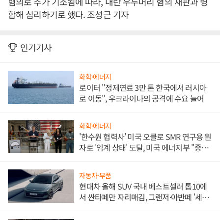
혐의로 추가 기소됨에 따라, 내란 우두머리 혐의 재판과 병
합해 심리하기로 했다. 조성근 기자
인기기사
화학·에너지
로이터 "정제연료 3만 톤 한국에서 러시아
로 이동", 우크라이나의 공격에 수요 늘어
화학·에너지
'한수원 협력사' 미국 오클로 SMR 연구용 원
자로 '임계 상태' 도달, 미국 에너지부 "중요
한 이정표"
자동차·부품
현대차 올해 SUV 국내 베스트셀러 톱10에
서 싼타페만 자리매김, 그랜저·아반떼 '세단
쌍끌이'로 내수 방어