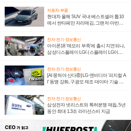
자동차·부품
현대차 올해 SUV 국내 베스트셀러 톱10
에서 싼타페만 자리매김, 그랜저·아반떼
'세단 쌍끌이'로 내수 방어
전자·전기·정보통신
아이폰18 '메모리 부족'에 출시 지연되나,
삼성디스플레이 LG디스플레이 LG이노
텍 '탈애플' 수익 다각화 속도
전자·전기·정보통신
[AI 뭉쳐야 산다⑧] LG·엔비디아 '피지컬 A
I' 동맹 강화, 구광모 제조·데이터·기술 결
집해 종합 로보틱스 기업으로
전자·전기·정보통신
삼성전자 넷리스트와 특허분쟁 매듭, 5년
동안 최대 1.3조 라이선스비 지급