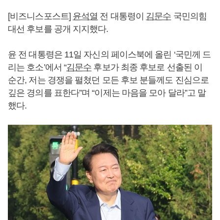
[비즈니스포스트]
윤석열
전 대통령이
김문수
국민의힘
대선 후보를 공개 지지했다.
윤 전 대통령은 11일 자신의 페이스북에 올린 ‘국민께 드
리는 호소’에서 “
김문수
후보가 최종 후보로 선출된 이
순간, 저는 경쟁을 펼쳤던 모든 후보 분들께도 진심으로
깊은 경의를 표한다”며 “이제는 마음을 모아 달라”고 말
했다.