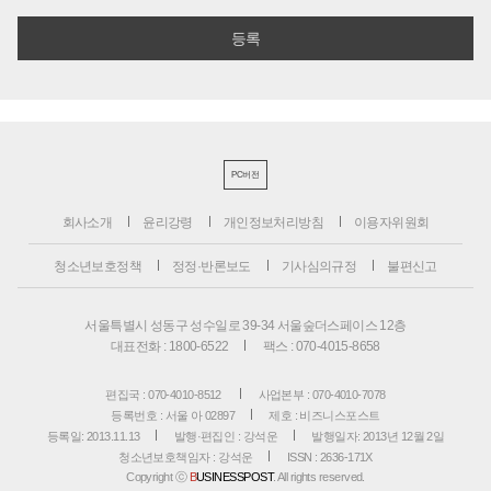
PC버전
회사소개
윤리강령
개인정보처리방침
이용자위원회
청소년보호정책
정정·반론보도
기사심의규정
불편신고
서울특별시 성동구 성수일로 39-34 서울숲더스페이스 12층
대표전화 : 1800-6522
팩스 : 070-4015-8658
편집국 : 070-4010-8512
사업본부 : 070-4010-7078
등록번호 : 서울 아 02897
제호 : 비즈니스포스트
등록일: 2013.11.13
발행·편집인 : 강석운
발행일자: 2013년 12월 2일
청소년보호책임자 : 강석운
ISSN : 2636-171X
Copyright ⓒ
B
USINESSPOST
. All rights reserved.