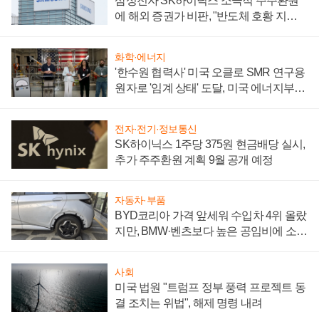
삼성전자 SK하이닉스 소극적 주주환원
에 해외 증권가 비판, "반도체 호황 지속
성 의문"
화학·에너지
'한수원 협력사' 미국 오클로 SMR 연구용
원자로 '임계 상태' 도달, 미국 에너지부
"중요한 이정표"
전자·전기·정보통신
SK하이닉스 1주당 375원 현금배당 실시,
추가 주주환원 계획 9월 공개 예정
자동차·부품
BYD코리아 가격 앞세워 수입차 4위 올랐
지만, BMW·벤츠보다 높은 공임비에 소비
자 불만 폭발
사회
미국 법원 "트럼프 정부 풍력 프로젝트 동
결 조치는 위법", 해제 명령 내려