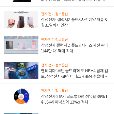
진하나
전자·전기·정보통신
삼성전자, 갤럭시Z 폴드8 사전예약 개통 8
월31일까지 연장
전자·전기·정보통신
삼성전자 갤럭시 Z 폴드8 시리즈 사전 판매
'144만 대' 역대 최대
전자·전기·정보통신
엔비디아 '루빈 울트라'에도 HBM4 탑재 검
토, 삼성전자·SK하이닉스 HBM4 수율에 주
도권 갈린다
전자·전기·정보통신
삼성전자 2분기 글로벌 D램 점유율 39% 1
위, SK하이닉스와 13%p 격차