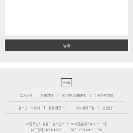
PC버전
회사소개
윤리강령
개인정보처리방침
이용자위원회
청소년보호정책
정정·반론보도
기사심의규정
불편신고
서울특별시 성동구 성수일로 39-34 서울숲더스페이스 12층
대표전화 : 1800-6522
팩스 : 070-4015-8658