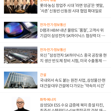
롯데·농심 창업주 시대 '라면 앙금'은 옛말,
'사촌' 신동빈·신동원 시대 협업 확대일로
전자·전기·정보통신
D램과 HBM 내년 물량도 '품절', 고객사 위
기감이 삼성전자 SK하이닉스 협상력 더 키
워
전자·전기·정보통신
외신 "삼성전자 SK하이닉스 중국 공장용 현
지 생산 반도체 장비 시험, 미국 수출통제 대
비"
건설
국내외서 속도 붙는 원전 사업, 삼성물산·현
대건설·대우건설에 다가오는 '약속의 시간'
화학·에너지
삼성SDI ESS 수요 급증에 북미 증설 타진,
최주선 스텔란티스·GM 합작공장 건설 재추