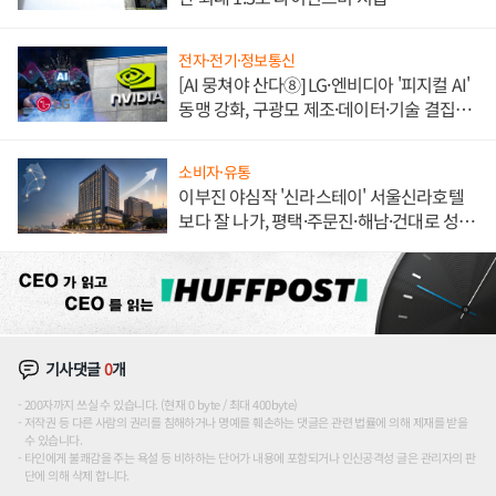
전자·전기·정보통신
[AI 뭉쳐야 산다⑧] LG·엔비디아 '피지컬 AI'
동맹 강화, 구광모 제조·데이터·기술 결집
해 종합 로보틱스 기업으로
소비자·유통
이부진 야심작 '신라스테이' 서울신라호텔
보다 잘 나가, 평택·주문진·해남·건대로 성
장판 더 넓힌다
기사댓글
0
개
200자까지 쓰실 수 있습니다. (현재 0 byte / 최대 400byte)
저작권 등 다른 사람의 권리를 침해하거나 명예를 훼손하는 댓글은 관련 법률에 의해 제재를 받을
수 있습니다.
타인에게 불쾌감을 주는 욕설 등 비하하는 단어가 내용에 포함되거나 인신공격성 글은 관리자의 판
단에 의해 삭제 합니다.