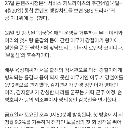
25일 콘텐츠시청분석서비스 키노라이츠의 주간(4월14일~
4월20일) 통합 콘텐츠 랭킹차트를 보면 SBS 드라마 ‘귀
궁’이 1위에 등극했다.
18일 첫 방송된 ‘귀궁’은 매의 운명을 거부하는 무녀 여리와
여리의 첫사랑 윤갑의 몸에 갇힌 이무기 강철이가 왕가에
원한을 품은 팔척귀에 맞닥뜨리는 판타지 로맨틱 코미디다.
‘보물섬’의 후속작이다.
배우 육성재씨가 서울 출신의 검서관으로 악신 강철이에게
빙의되는 윤갑과 용이 되지 못한 이무기인 이무기 강철이를
1인2역으로 연기했다. 김지연씨가 안경 장인이자 영매인
여리, 김지훈씨가 강성한 나라를 꿈꾸는 개혁 군주 이정, 손
병호씨가 왕의 외조부이자 영의정인 김봉인을 연기했다.
금요일과 토요일 오후 9시50분에 방송된다. 첫 방송에서 시
청률 9.2%를 기록하며 전작인 보물섬의 첫 회 성적을 뛰어