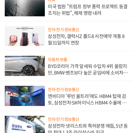
미국 법원 "트럼프 정부 풍력 프로젝트 동결
조치는 위법", 해제 명령 내려
전자·전기·정보통신
삼성전자, 갤럭시Z 폴드8 사전예약 개통 8
월31일까지 연장
자동차·부품
BYD코리아 가격 앞세워 수입차 4위 올랐지
만, BMW·벤츠보다 높은 공임비에 소비자
불만 폭발
전자·전기·정보통신
엔비디아 '루빈 울트라'에도 HBM4 탑재 검
토, 삼성전자·SK하이닉스 HBM4 수율에 주
도권 갈린다
전자·전기·정보통신
삼성전자 넷리스트와 특허분쟁 매듭, 5년 동
안 최대 1.3조 라이선스비 지급