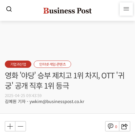
기업과산업
인터넷·게임·콘텐츠
영화 '야당' 승부 제치고 1위 차지, OTT '귀
궁' 공개 직후 1위 등극
2025-04-25 09:43:59
김예원 기자 - ywkim@businesspost.co.kr
0