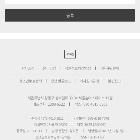
PC버전
회사소개
윤리강령
개인정보처리방침
이용자위원회
청소년보호정책
정정·반론보도
기사심의규정
불편신고
서울특별시 성동구 성수일로 39-34 서울숲더스페이스 12층
대표전화 : 1800-6522
팩스 : 070-4015-8658
편집국 : 070-4010-8512
사업본부 : 070-4010-7078
등록번호 : 서울 아 02897
제호 : 비즈니스포스트
등록일: 2013.11.13
발행·편집인 : 강석운
발행일자: 2013년 12월 2일
청소년보호책임자 : 강석운
ISSN : 2636-171X