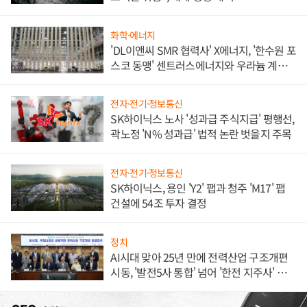
화학·에너지
'DL이앤씨 SMR 협력사' X에너지, '한수원 포
스코 동맹' 센트러스에너지와 우라늄 계약
체결
전자·전기·정보통신
SK하이닉스 노사 '성과급 주식지급' 평행선,
곽노정 'N% 성과급' 법적 논란 벗을지 주목
전자·전기·정보통신
SK하이닉스, 용인 'Y2' 팹과 청주 'M17' 팹
건설에 54조 투자 결정
정치
AI시대 맞아 25년 만에 전력산업 구조개편
시동, '발전5사 통합' 넘어 '한전 지주사' 재편
론도