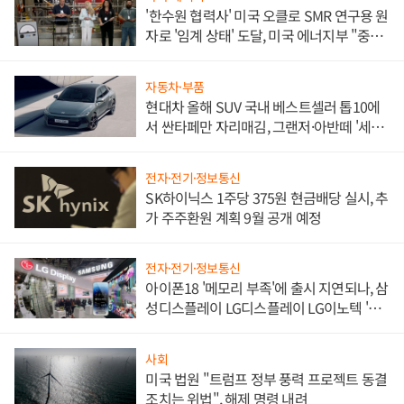
'한수원 협력사' 미국 오클로 SMR 연구용 원
자로 '임계 상태' 도달, 미국 에너지부 "중요
한 이정표"
자동차·부품
현대차 올해 SUV 국내 베스트셀러 톱10에
서 싼타페만 자리매김, 그랜저·아반떼 '세단
쌍끌이'로 내수 방어
전자·전기·정보통신
SK하이닉스 1주당 375원 현금배당 실시, 추
가 주주환원 계획 9월 공개 예정
전자·전기·정보통신
아이폰18 '메모리 부족'에 출시 지연되나, 삼
성디스플레이 LG디스플레이 LG이노텍 '탈
애플' 수익 다각화 속도
사회
미국 법원 "트럼프 정부 풍력 프로젝트 동결
조치는 위법", 해제 명령 내려