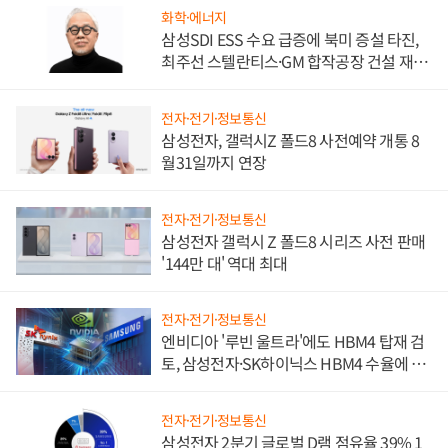
화학·에너지
삼성SDI ESS 수요 급증에 북미 증설 타진,
최주선 스텔란티스·GM 합작공장 건설 재추
진하나
전자·전기·정보통신
삼성전자, 갤럭시Z 폴드8 사전예약 개통 8
월31일까지 연장
전자·전기·정보통신
삼성전자 갤럭시 Z 폴드8 시리즈 사전 판매
'144만 대' 역대 최대
전자·전기·정보통신
엔비디아 '루빈 울트라'에도 HBM4 탑재 검
토, 삼성전자·SK하이닉스 HBM4 수율에 주
도권 갈린다
전자·전기·정보통신
삼성전자 2분기 글로벌 D램 점유율 39% 1