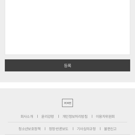
PC버전
회사소개
윤리강령
개인정보처리방침
이용자위원회
청소년보호정책
정정·반론보도
기사심의규정
불편신고