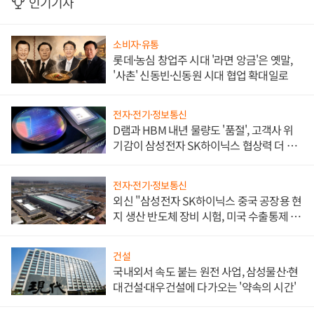
인기기사
소비자·유통
롯데·농심 창업주 시대 '라면 앙금'은 옛말,
'사촌' 신동빈·신동원 시대 협업 확대일로
전자·전기·정보통신
D램과 HBM 내년 물량도 '품절', 고객사 위
기감이 삼성전자 SK하이닉스 협상력 더 키
워
전자·전기·정보통신
외신 "삼성전자 SK하이닉스 중국 공장용 현
지 생산 반도체 장비 시험, 미국 수출통제 대
비"
건설
국내외서 속도 붙는 원전 사업, 삼성물산·현
대건설·대우건설에 다가오는 '약속의 시간'