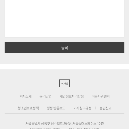
PC버전
회사소개
윤리강령
개인정보처리방침
이용자위원회
청소년보호정책
정정·반론보도
기사심의규정
불편신고
서울특별시 성동구 성수일로 39-34 서울숲더스페이스 12층