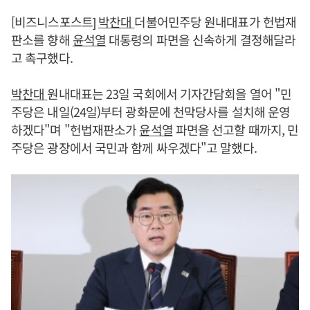
[비즈니스포스트]
박찬대
더불어민주당 원내대표가 헌법재
판소를 향해
윤석열
대통령의 파면을 신속하게 결정해달라
고 촉구했다.
박찬대
원내대표는 23일 국회에서 기자간담회을 열어 "민
주당은 내일(24일)부터 광화문에 천막당사를 설치해 운영
하겠다"며 "헌법재판소가
윤석열
파면을 선고할 때까지, 민
주당은 광장에서 국민과 함께 싸우겠다"고 말했다.