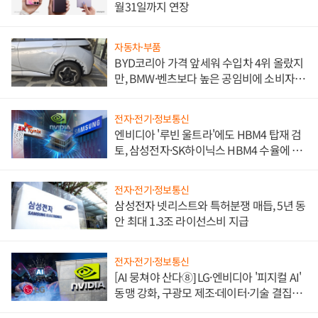
월31일까지 연장
자동차·부품
BYD코리아 가격 앞세워 수입차 4위 올랐지
만, BMW·벤츠보다 높은 공임비에 소비자
불만 폭발
전자·전기·정보통신
엔비디아 '루빈 울트라'에도 HBM4 탑재 검
토, 삼성전자·SK하이닉스 HBM4 수율에 주
도권 갈린다
전자·전기·정보통신
삼성전자 넷리스트와 특허분쟁 매듭, 5년 동
안 최대 1.3조 라이선스비 지급
전자·전기·정보통신
[AI 뭉쳐야 산다⑧] LG·엔비디아 '피지컬 AI'
동맹 강화, 구광모 제조·데이터·기술 결집
해 종합 로보틱스 기업으로