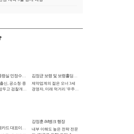
?
통령실 민정수석
김정균 보령 및 보령홀딩스
 출신, 공소청·중
제약업계의 젊은 오너 3세
대표이사 사장
 앞두고 검찰개혁
경영자, 미래 먹거리 '우주와
2026년]
헬스케어' 공들여 [2026년]
강정훈 iM뱅크 행장
데카드 대표이사
내부 이해도 높은 전략 전문