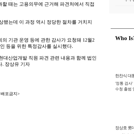
초과할 때는 고용의무에 근거해 파견처에서 직접
상됐는데 이 과정 역시 정당한 절차를 거치지
Who Is
 기관 운영 등에 관한 감사가 요청돼 12월2
확인 등을 위한 특정감사를 실시했다.
현대산업개발 직원 파견 관련 내용과 함께 법인
다. 장상유 기자
한찬식 대
'정통 검사'
비서관
수청 출범
재배포금지>
완수 맡아 [
정상호 롯