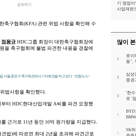
기 영업이익
공유하기
사업재편으
축구협회(KFA) 관련 위법 사항을 확인해 수
많이 본
는
정몽규
HDC그룹 회장이 대한축구협회장에
임원을 축구협회에 불법 파견한 내용을 경찰에
로이
1
동"
삼성
일 서울 종로구 축구회관에서 기자회견을 하고 있다. <연합뉴스>
2
증권가
 위법사항을 확인했다.
'한수
3
로 '
3월부터 HDC현대산업개발 A씨를 파견 요청했
BYD
4
BMW
 근거로 11년 동안 10억 원가량을 지급했다.
SK하
5
파견법)에 따르면 최대 2년을 초과해 파견근로
주주