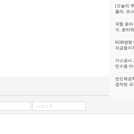
[오늘의 주
올라, 코스
국힘 윤리
수, 윤리
KDB생명
자금융지주
가스공사 2
민수용 미수
반도체공학
경직된 규