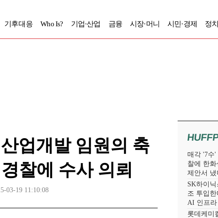
기후대응
Who Is?
기업·산업
금융
시장·머니
시민·경제
정치
HUFF
대산업개발 임원의 축
매각 '7수
 경찰에 수사 의뢰
찰에 한화
제안서 냈
SK하이닉스
5-03-19 11:10:08
조 투입한다
AI 인프
롯데케미칼