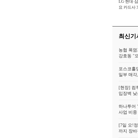
LG·현대·
사장
요 카드사 
회복에 '초집
최신기
농협 폭염
강호동 "
포스코홀딩
일부 매각,
[현장] 컴
입장벽 낮춘
하나투어 '
사업 비중
[7일 오
까지 장바