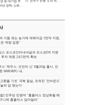
가, '전국구 은행' 도약 속도
삼성 등 대기업 주
[2026년]
30년 경력, 신뢰
중' [2026년]
사
과 가뭄 겪는 농가에 재해자금 3천억 지원,
모든 역량 집중"
스 포스코인터내셔널과 포스코DX 지분
 투자 재원 2조5천억 확보
투스 '제우스: 오만의 신' 8월26일 출시, 진
 MMORPG 내..
고환율 기조' 극복 절실, 조좌진 '인바운드'
 늘려 답 찾는다
!정말] 민주당 민병덕 "홈플러스 정상화될 때
구니에 홈플러스 담아달라"