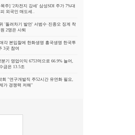
목주] '2차전지 강세' 삼성SDI 주가 7%대
피 외국인 매도세..
위 '돌려차기 발언' 서범수·진종오 징계 착
위원 2명은 사퇴
 매각 본입찰에 한화생명 흥국생명 한국투
 3곳 참여
분기 영업이익 6753억으로 66.9% 늘어,
금은 13.5조
회 "연구개발직 주52시간 유연화 필요,
제가 경쟁력 저해"