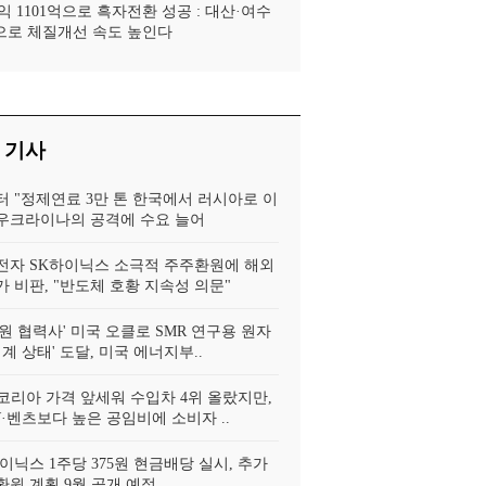
 1101억으로 흑자전환 성공 : 대산·여수
로 체질개선 속도 높인다
 기사
터 "정제연료 3만 톤 한국에서 러시아로 이
, 우크라이나의 공격에 수요 늘어
전자 SK하이닉스 소극적 주주환원에 해외
 비판, "반도체 호황 지속성 의문"
원 협력사' 미국 오클로 SMR 연구용 원자
임계 상태' 도달, 미국 에너지부..
코리아 가격 앞세워 수입차 4위 올랐지만,
·벤츠보다 높은 공임비에 소비자 ..
이닉스 1주당 375원 현금배당 실시, 추가
환원 계획 9월 공개 예정