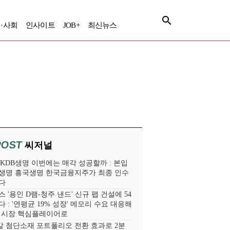
·사회
인사이트
JOB+
최신뉴스
POST
씨저널
' KDB생명 이번에는 매각 성공할까 : 본입
생명 흥국생명 한국금융지주가 최종 인수
다
 '용인 D램-청주 낸드' 신규 팹 건설에 54
 : '연평균 19% 성장' 메모리 수요 대응해
라 시장 핵심플레이어로
 첨단소재 포트폴리오 전환 효과로 2분