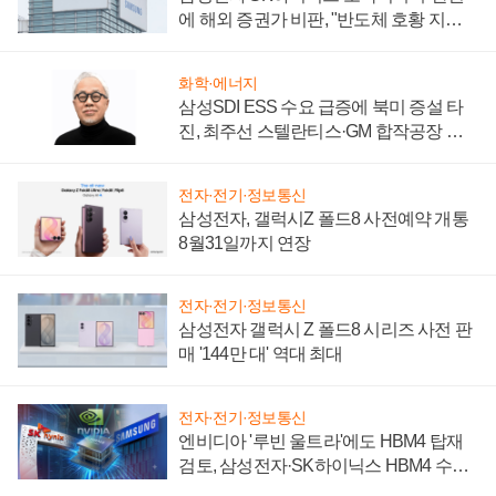
에 해외 증권가 비판, "반도체 호황 지속
성 의문"
화학·에너지
삼성SDI ESS 수요 급증에 북미 증설 타
진, 최주선 스텔란티스·GM 합작공장 건
설 재추진하나
전자·전기·정보통신
삼성전자, 갤럭시Z 폴드8 사전예약 개통
8월31일까지 연장
전자·전기·정보통신
삼성전자 갤럭시 Z 폴드8 시리즈 사전 판
매 '144만 대' 역대 최대
전자·전기·정보통신
엔비디아 '루빈 울트라'에도 HBM4 탑재
검토, 삼성전자·SK하이닉스 HBM4 수율
에 주도권 갈린다