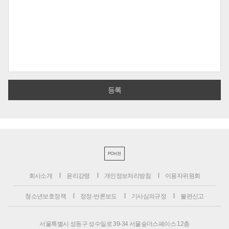
PC버전
회사소개
윤리강령
개인정보처리방침
이용자위원회
청소년보호정책
정정·반론보도
기사심의규정
불편신고
서울특별시 성동구 성수일로 39-34 서울숲더스페이스 12층