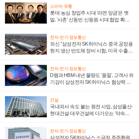
소비자·유통
롯데·농심 창업주 시대 '라면 앙금'은 옛
말, '사촌' 신동빈·신동원 시대 협업 확대
일로
전자·전기·정보통신
외신 "삼성전자 SK하이닉스 중국 공장용
현지 생산 반도체 장비 시험, 미국 수출통
제 대비"
전자·전기·정보통신
D램과 HBM 내년 물량도 '품절', 고객사 위
기감이 삼성전자 SK하이닉스 협상력 더
키워
건설
국내외서 속도 붙는 원전 사업, 삼성물산·
현대건설·대우건설에 다가오는 '약속의
시간'
전자·전기·정보통신
삼성전자 SK하이닉스 소극적 주주환원