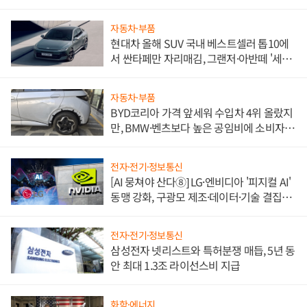
자동차·부품
현대차 올해 SUV 국내 베스트셀러 톱10에
서 싼타페만 자리매김, 그랜저·아반떼 '세단
쌍끌이'로 내수 방어
자동차·부품
BYD코리아 가격 앞세워 수입차 4위 올랐지
만, BMW·벤츠보다 높은 공임비에 소비자
불만 폭발
전자·전기·정보통신
[AI 뭉쳐야 산다⑧] LG·엔비디아 '피지컬 AI'
동맹 강화, 구광모 제조·데이터·기술 결집
해 종합 로보틱스 기업으로
전자·전기·정보통신
삼성전자 넷리스트와 특허분쟁 매듭, 5년 동
안 최대 1.3조 라이선스비 지급
화학·에너지