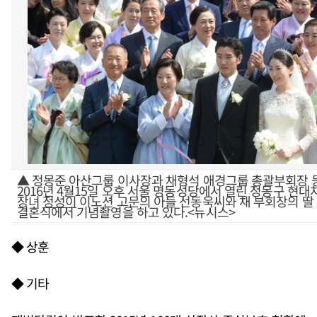
▲ 정몽준 아산그룹 이사장과 채형석 애경그룹 총괄부회장 
2016년 4월15일 오후 서울 명동성당에서 열린 정몽구 현대
장녀
정성이
이노션 고문의 아들 선동욱씨와 채 부회장의 딸
결혼식에서 기념촬영을 하고 있다.<뉴시스>
◆ 상훈
◆ 기타