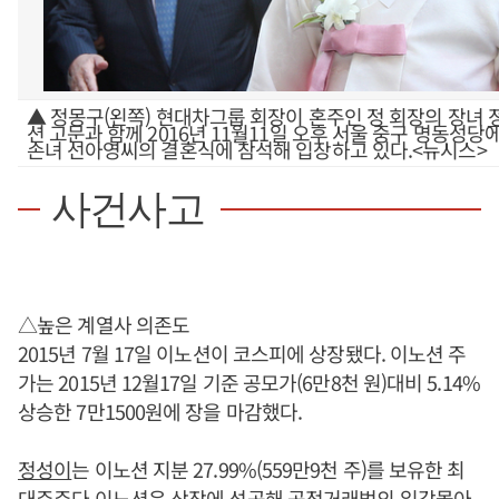
▲ 정몽구(왼쪽) 현대차그룹 회장이 혼주인 정 회장의 장녀
션 고문과 함께 2016년 11월11일 오후 서울 중구 명동성당
손녀 선아영씨의 결혼식에 참석해 입장하고 있다.<뉴시스>
사건사고
△높은 계열사 의존도
2015년 7월 17일 이노션이 코스피에 상장됐다. 이노션 주
가는 2015년 12월17일 기준 공모가(6만8천 원)대비 5.14%
상승한 7만1500원에 장을 마감했다.
정성이
는 이노션 지분 27.99%(559만9천 주)를 보유한 최
대주주다.이노션은 상장에 성공해 공정거래법의 일감몰아