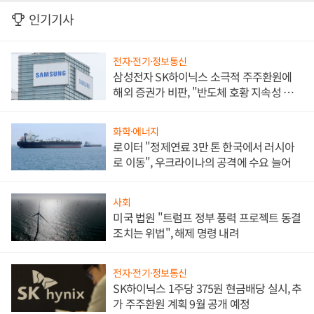
인기기사
전자·전기·정보통신
삼성전자 SK하이닉스 소극적 주주환원에
해외 증권가 비판, "반도체 호황 지속성 의
문"
화학·에너지
로이터 "정제연료 3만 톤 한국에서 러시아
로 이동", 우크라이나의 공격에 수요 늘어
사회
미국 법원 "트럼프 정부 풍력 프로젝트 동결
조치는 위법", 해제 명령 내려
전자·전기·정보통신
SK하이닉스 1주당 375원 현금배당 실시, 추
가 주주환원 계획 9월 공개 예정