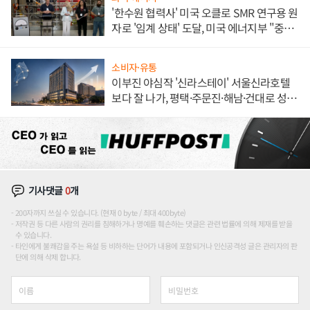
'한수원 협력사' 미국 오클로 SMR 연구용 원
자로 '임계 상태' 도달, 미국 에너지부 "중요
한 이정표"
소비자·유통
이부진 야심작 '신라스테이' 서울신라호텔
보다 잘 나가, 평택·주문진·해남·건대로 성
장판 더 넓힌다
기사댓글
0
개
200자까지 쓰실 수 있습니다. (현재 0 byte / 최대 400byte)
저작권 등 다른 사람의 권리를 침해하거나 명예를 훼손하는 댓글은 관련 법률에 의해 제재를 받을
수 있습니다.
타인에게 불쾌감을 주는 욕설 등 비하하는 단어가 내용에 포함되거나 인신공격성 글은 관리자의 판
단에 의해 삭제 합니다.