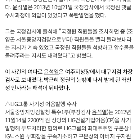
다.
윤석열
은 2013년 10월21일 국정감사에서 국정원 댓글
수사과정에 외압이 있었다고 폭탄발언을 했다.
그는 국정감사에 출석해 "국정원 직원들을 조사하던 중 (조
영곤 서울중앙지검장으로부터) 직원들을 빨리 돌려보내라
는 지시가 계속 있었고 국정원 직원들을 석방하고 압수물을
돌려주라는 지시도 내려왔다"고 밝혔다.
이 사건의 여파로
윤석열
은 여주지청장에서 대구지검 차장
검사로 보내졌다. 박근혜 정권의 눈밖에 나서 받게 된 좌천
성 인사라는 해석이 뒤따랐다.
△LIG그룹 사기성 어음발행 수사
서울중앙지방검찰청 특수1부(부장검사
윤석열
)는 2012년
11월14일 2200억 원 상당의 LIG건설기업어음(CP)을 사기
발행해 부도처리한 혐의로 LIG그룹의 최대주주인 구본상 L
IG넥스원 부회장을 구속기소하고 구본상의 아버지 구자원