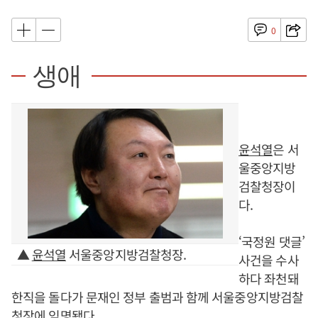
0
생애
윤석열
은 서
울중앙지방
검찰청장이
다.
‘국정원 댓글’
▲
윤석열
서울중앙지방검찰청장.
사건을 수사
하다 좌천돼
한직을 돌다가 문재인 정부 출범과 함께 서울중앙지방검찰
청장에 임명됐다.