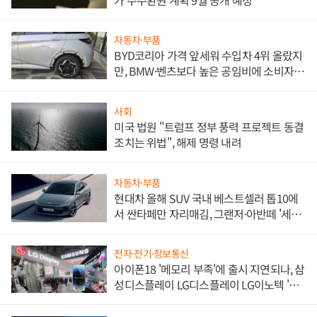
자동차·부품
BYD코리아 가격 앞세워 수입차 4위 올랐지
만, BMW·벤츠보다 높은 공임비에 소비자
불만 폭발
사회
미국 법원 "트럼프 정부 풍력 프로젝트 동결
조치는 위법", 해제 명령 내려
자동차·부품
현대차 올해 SUV 국내 베스트셀러 톱10에
서 싼타페만 자리매김, 그랜저·아반떼 '세단
쌍끌이'로 내수 방어
전자·전기·정보통신
아이폰18 '메모리 부족'에 출시 지연되나, 삼
성디스플레이 LG디스플레이 LG이노텍 '탈
애플' 수익 다각화 속도