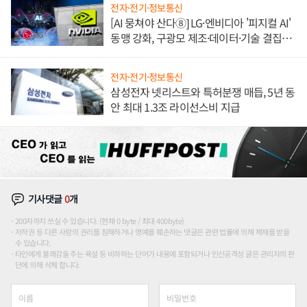
전자·전기·정보통신
[AI 뭉쳐야 산다⑧] LG·엔비디아 '피지컬 AI'
동맹 강화, 구광모 제조·데이터·기술 결집
해 종합 로보틱스 기업으로
전자·전기·정보통신
삼성전자 넷리스트와 특허분쟁 매듭, 5년 동
안 최대 1.3조 라이선스비 지급
기사댓글
0
개
200자까지 쓰실 수 있습니다. (현재 0 byte / 최대 400byte)
저작권 등 다른 사람의 권리를 침해하거나 명예를 훼손하는 댓글은 관련 법률에 의해 제재를 받을
수 있습니다.
타인에게 불쾌감을 주는 욕설 등 비하하는 단어가 내용에 포함되거나 인신공격성 글은 관리자의 판
단에 의해 삭제 합니다.