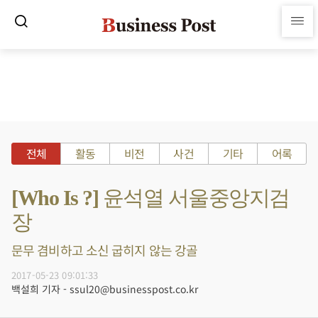
전체
활동
비전
사건
기타
어록
[Who Is ?] 윤석열 서울중앙지검
장
문무 겸비하고 소신 굽히지 않는 강골
2017-05-23 09:01:33
백설희 기자 - ssul20@businesspost.co.kr