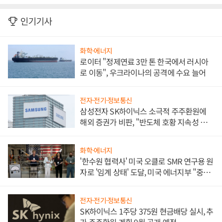
인기기사
화학·에너지
로이터 "정제연료 3만 톤 한국에서 러시아
로 이동", 우크라이나의 공격에 수요 늘어
전자·전기·정보통신
삼성전자 SK하이닉스 소극적 주주환원에
해외 증권가 비판, "반도체 호황 지속성 의
문"
화학·에너지
'한수원 협력사' 미국 오클로 SMR 연구용 원
자로 '임계 상태' 도달, 미국 에너지부 "중요
한 이정표"
전자·전기·정보통신
SK하이닉스 1주당 375원 현금배당 실시, 추
가 주주환원 계획 9월 공개 예정