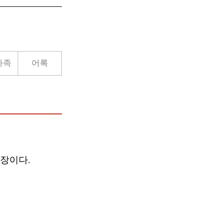
가족
어록
장이다.