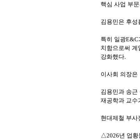
핵심 사업 부문
김용민은 후성홀
특히 일광E&C
치함으로써 계열
강화했다.
이사회 의장은 
김용민과 송근 
재공학과 교수
현대제철 부사장
△2026년 업