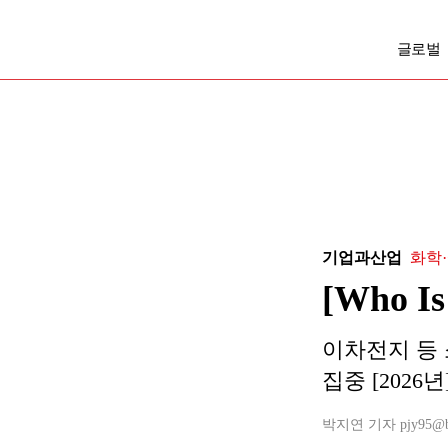
글로벌
기업과산업
화학
[Who 
이차전지 등 
집중 [2026년
박지연 기자 pjy95@busi