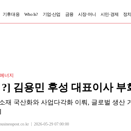
기후대응
Who Is?
기업·산업
금융
시장·머니
시민·경제
정치
·에너지
Is ?] 김용민 후성 대표이사 
소재 국산화와 사업다각화 이뤄, 글로벌 생산 
]
nesspost.co.kr
2026-05-29 07:00:00