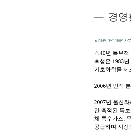
경영
▲ 김용민 후성 대표이사 
△40년 독보적
후성은 1983
기초화합물 제조
2006년 인적
2007년 울산
간 축적된 독보
체 특수가스, 
공급하며 시장의