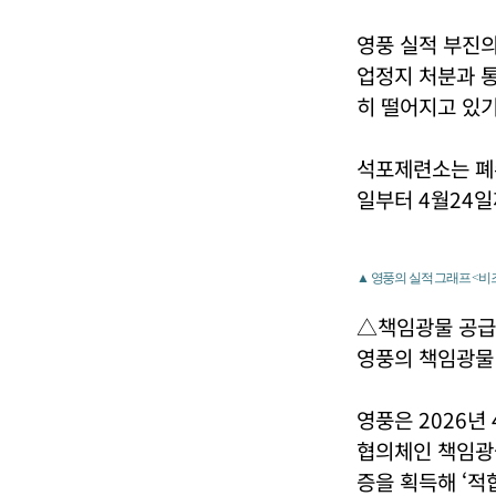
영풍 실적 부진의
업정지 처분과 
히 떨어지고 있기
석포제련소는 폐수
일부터 4월24일
▲ 영풍의 실적 그래프 <
△책임광물 공급
영풍의 책임광물
영풍은 2026년
협의체인 책임광물
증을 획득해 ‘적