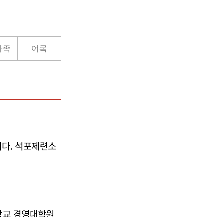
가족
어록
다. 석포제련소
학교 경영대학원