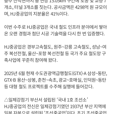
충주 산척면까지 총 연장 15.05km 구간에 토공 및 교량 7
개소, 터널 3개소를 짓는다. 공사금액은 4298억 원 규모이
며, HJ중공업의 지분율은 41%이다.
이번 수주로 HJ중공업은 국내 철도 인프라 분야에서 쌓아
온 오랜 경험과 첨단 시공 기술력을 다시 한 번 입증했다.
HJ중공업은 경부고속철도, 원주~강릉 고속철도, 성남~여
주 복선전철, 울산~포항 복선전철 등 국가 주요 철도망 구
축사업에 꾸준히 참여해 왔다.
2025년 6월 현재 수도권광역급행철도(GTX)-A 삼성~동탄,
GTX-B 용산~상봉, 춘천~속초, 광교~호매실, 인덕원~동탄
등 대형 철도 프로젝트를 수주해 실행에 들어갔다.
△일제강점기 부산서 설립된 ‘국내 1호 조선소’
HJ중공업의 전신은 일제강점기였던 1937년 부산 지역에
일본 자본으로 설립된 ‘조선중공업’이다. 초기 조선중공업