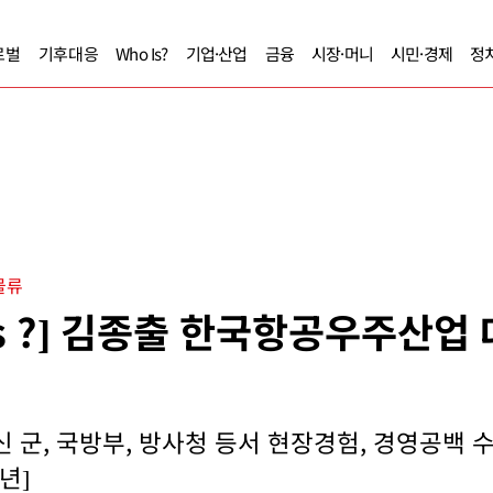
로벌
기후대응
Who Is?
기업·산업
금융
시장·머니
시민·경제
정
물류
Is ?] 김종출 한국항공우주산업
신 군, 국방부, 방사청 등서 현장경험, 경영공백 
년]