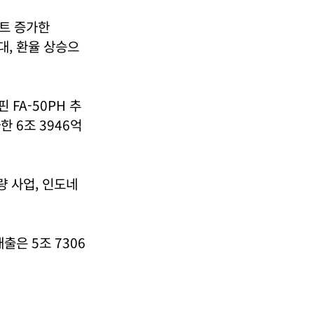
인트 증가한
대, 환율 상승으
 FA-50PH 추
한 6조 3946억
량 사업, 인도네
출은 5조 7306