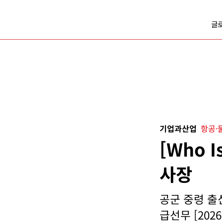
글
기업과산업
항공·
[Who 
사장
공군 중령 출
급선무 [2026