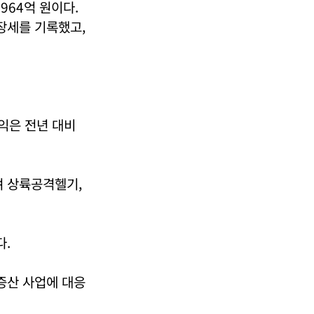
964억 원이다.
장세를 기록했고,
익은 전년 대비
며 상륙공격헬기,
다.
증산 사업에 대응