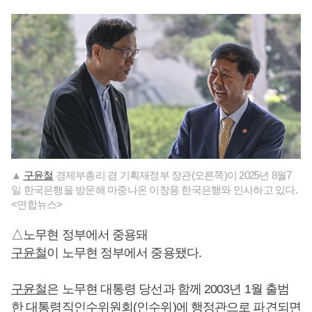
▲
구윤철
경제부총리 겸 기획재정부 장관(오른쪽)이 2025년 8월7
일 한국은행을 방문해 마중나온 이창용 한국은행와 인사하고 있다.
<연합뉴스>
△노무현 정부에서 중용돼
구윤철
이 노무현 정부에서 중용됐다.
구윤철
은 노무현 대통령 당선과 함께 2003년 1월 출범
한 대통령직인수위원회(인수위)에 행정관으로 파견되면