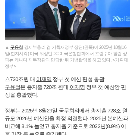
▲
구윤철
경제부총리 겸 기획재정부 장관(왼쪽)이 2025년 10월16
일(현지시각) 미국 워싱턴DC 미국은행협회에서 프랑수아 필립 샹
파뉴 캐나다 재무장관과 면담한 뒤 기념촬영을 하고 있다. <기획재
정부>
△720조원 대
이재명
정부 첫 예산 편성 총괄
구윤철
은 총지출 720조 원대
이재명
정부 첫 예산안 편
성을 총괄했다.
정부는 2025년 8월29일 국무회의에서 총지출 728조 원
규모 2026년 예산안을 확정 의결했다. 2025년 본예산과
비교해 8.1% 늘었고 총지출 기준으로 2022년(8.9%) 이
후 가장 큰 폭으로 증가했다.