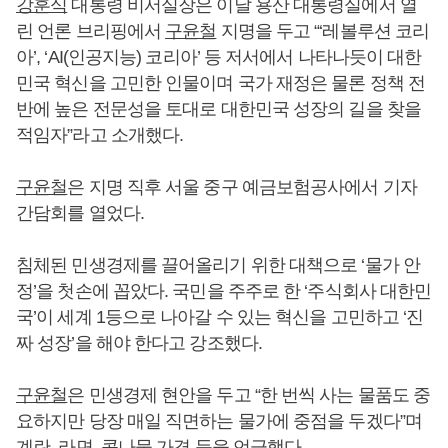
강훈식
대통령 비서실장은 이날 용산 대통령실에서 열
린 언론 브리핑에서
구윤철
지명을 두고 “‘레볼루션 코리
아’, ‘AI(인공지능) 코리아’ 등 저서에서 나타나듯이 대한
민국 혁신을 고민한 인물이며 국가 재정은 물론 정책 전
반에 높은 전문성을 토대로 대한민국 성장의 길을 찾을
적임자”라고 소개했다.
구윤철
은 지명 직후 서울 중구 예금보험공사에서 기자
간담회를 열었다.
침체된 민생경제를 끌어올리기 위한 대책으로 ‘물가 안
정’을 첫손에 꼽았다. 국민을 주주로 한 ‘주식회사 대한민
국’이 세계 1등으로 나아갈 수 있는 혁신을 고민하고 ‘진
짜 성장’을 해야 한다고 강조했다.
구윤철
은 민생경제 현안을 두고 “한 번씩 사는 물품도 중
요하지만 당장 매일 직면하는 물가에 중점을 두겠다”며
계란, 라면, 콩나물 가격 등을 언급했다.