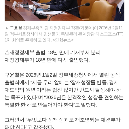
▲
구윤철
경제부총리 겸 재정경제부 장관(가운데)이 2026년 2월11
일 정부서울청사에서 민생물가 특별관리 관계장관 태스크포스(TF)
1차 회의를 주재하고 있다. <연합뉴스>
△재정경제부 출범, 18년 만에 기재부서 분리
재정경제부가 18년 만에 다시 출범했다.
구윤철
은 2026년 1월2일 정부세종청사에서 열린 공식
출범식에서 “지금 우리 앞에는 ‘잠재성장률 반등, 경제
대도약의 원년’이라는 쉽진 않지만 반드시 달성해야 하
는 목표가 있다”며 “2026년은 본격적인 성장을 견인하는
특별한 한 해로 만들어가야 한다”고 말했다.
그러면서 “무엇보다 정책 성과로 재조명되는 재경부가
돼야 한다”고 강조했다.