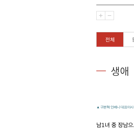
전체
생애
▲ 구본혁 인베니 대표이사
남1녀 중 장남으