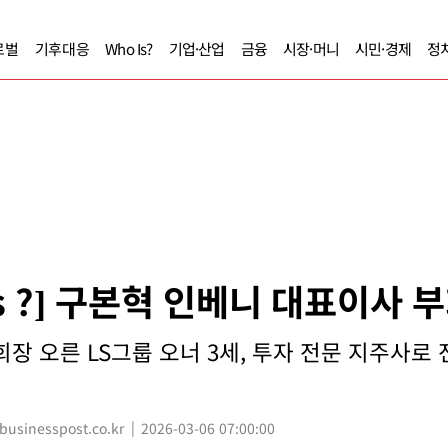
로벌
기후대응
Who Is?
기업·산업
금융
시장·머니
시민·경제
정
Is ?] 구본혁 인베니 대표이사 
회장 오른 LS그룹 오너 3세, 투자 전문 지주사로
sinesspost.co.kr
2026-03-06 07:00:00