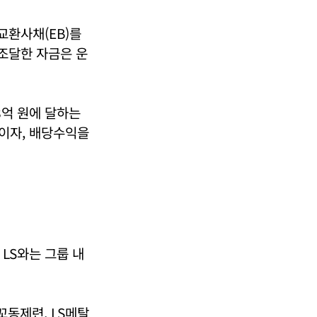
교환사채(EB)를
 조달한 자금은 운
8억 원에 달하는
 이자, 배당수익을
LS와는 그룹 내
꼬동제련, LS메탈