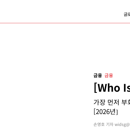
글
금융
금융
[Who 
가장 먼저 부
[2026년]
손영호 기자 widsg@bu