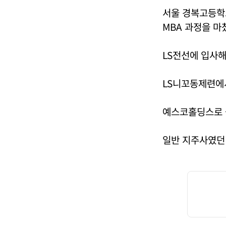
서울 경복고등학
MBA 과정을 마
LS전선에 입사해
LS니꼬동제련에
예스코홀딩스로 
일반 지주사였던