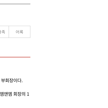
가족
어록
 부회장이다.
S엠앤엠 회장의 1