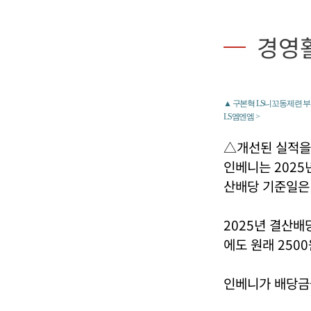
경영
▲ 구본혁 LS니꼬동제련 부
LS엠엔엠 >
△개선된 실적을
인베니는 2025
산배당 기준일은 
2025년 결산배
에도 원래 250
인베니가 배당금을