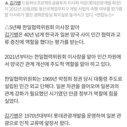
▲
김기병
드림허브프로젝트금융투자 이사회 의장(롯데관광개발 회장)
이 2012년 10월19일 용산국제업무지구 개발 사업의 속행 여부를 판가름
할 이사회가 열린 광화문빌딩 회의실로 들어서고 있다. <연합뉴스>
△5년째 한일협력위원회 이사장 맡아
김기병
은 40년 넘게 한국과 일본 양국 사이 민간 협력과 교
류 증진에 역할을 했다는 평가를 받는다.
2021년부터는 한일협력위원회 이사장을 맡아 민간 차원에
서 양국간 관계 개선에 주도적 역할을 맡아 하고 있다.
한일협력위원회는 1969년 박정희 정권 당시 대통령 주도로
설립된 민간 외교 단체다. 일본 차관을 끌어오며 일본과의
관계 강화가 필요했던 시기였던 만큼 정부가 역할에 힘을
실었다.
김기병
은 1970년대부터 롯데관광개발을 운영하며 일본 관
광으로 인적 교류에 앞장서 왔다.