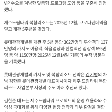
VIP 수요를 겨냥한 맞춤형 프로그램 도입 등을 꾸준히 진행
했다.
제주드림타워 복합리조트는 2025년 12월, 코로나팬데믹을
딛고 개관 5주년을 맞았다.
롯데관광개발은 개관 후 5년 동안 362만명의 투숙객과 137
만명의 카지노 이용객, 식음업장과 한컬렉션 입장객 655만
명 등 약 1150만명(2025년 12월14일 기준)의 누적 방문객
을 기록했다.
롯데관광개발의 카지노 및 복합리조트 전략은
김기병
의 차
남 김한준 롯데관광개발 대표이사이자 제주 드림타워 복합
리조트 사업본부 사장의 주도 아래 추진돼 왔다.
김한준 대표는 제주드림타워 프로젝트의 운영 효율화와 수
익성 극대화를 위해 다양한 현장 전략과 외부 환경을 결합