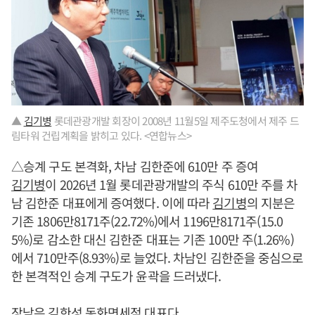
▲
김기병
롯데관광개발 회장이 2008년 11월5일 제주도청에서 제주 드
림타워 건립계획을 밝히고 있다. <연합뉴스>
△승계 구도 본격화, 차남 김한준에 610만 주 증여
김기병
이 2026년 1월 롯데관광개발의 주식 610만 주를 차
남 김한준 대표에게 증여했다. 이에 따라
김기병
의 지분은
기존 1806만8171주(22.72%)에서 1196만8171주(15.0
5%)로 감소한 대신 김한준 대표는 기존 100만 주(1.26%)
에서 710만주(8.93%)로 늘었다. 차남인 김한준을 중심으로
한 본격적인 승계 구도가 윤곽을 드러냈다.
장남은 김한성 동화면세점 대표다.