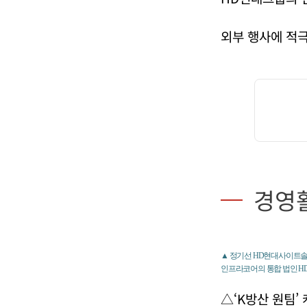
외부 행사에 적극
경영
▲ 정기선 HD현대사이트솔
인프라코어의 통합 법인 H
△‘K방산 원팀’