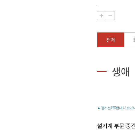
전체
생애
▲ 정기선 HD현대 대표이사
설기계 부문 중