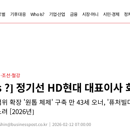
로벌
기후대응
Who Is?
기업·산업
금융
시장·머니
시민·경제
정
·조선·철강
Is ?] 정기선 HD현대 대표이사
 확장 '원톱 체제' 구축 만 43세 오너, '퓨처빌
려 [2026년]
in@businesspost.co.kr
2026-02-12 07:00:00