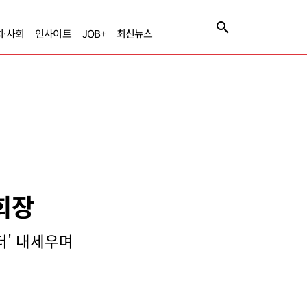
치·사회
인사이트
JOB+
최신뉴스
 회장
더' 내세우며