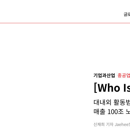
글
기업과산업
중공업
[Who 
대내외 활동범위
매출 100조 노
신재희 기자 JaeheeSh