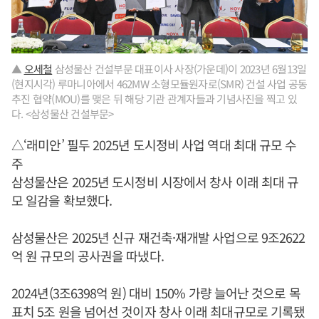
▲
오세철
삼성물산 건설부문 대표이사 사장(가운데)이 2023년 6월13일
(현지시각) 루마니아에서 462MW 소형모듈원자로(SMR) 건설 사업 공동
추진 협약(MOU)를 맺은 뒤 해당 기관 관계자들과 기념사진을 찍고 있
다. <삼성물산 건설부문>
△‘래미안’ 필두 2025년 도시정비 사업 역대 최대 규모 수
주
삼성물산은 2025년 도시정비 시장에서 창사 이래 최대 규
모 일감을 확보했다.
삼성물산은 2025년 신규 재건축·재개발 사업으로 9조2622
억 원 규모의 공사권을 따냈다.
2024년(3조6398억 원) 대비 150% 가량 늘어난 것으로 목
표치 5조 원을 넘어선 것이자 창사 이래 최대규모로 기록됐