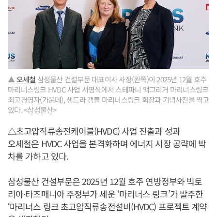
▲
오세철
삼성물산 건설부문 대표이사 사장(왼쪽)이 2025년 12월 호주
마리너스링크 HVDC 사업 서명식에서 스테파니 맥그리거 마리너스링크
최고경영자(가운데), 샌드라 갬블 마리너스링크 회장과 기념사진을 찍고
있다. <삼성물산>
△초고압직류송전케이블(HVDC) 사업 진출과 성과
오세철
은 HVDC 사업을 본격화하며 에너지 시장 공략에 박
차를 가하고 있다.
삼성물산 건설부문은 2025년 12월 호주 연방정부와 빅토
리아·타즈매니아 주정부가 세운 ‘마리너스 링크’가 발주한
‘마리너스 링크 초고압직류송전설비(HVDC) 프로젝트 계약