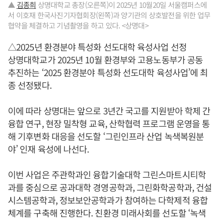
▲
김종희
상명대학교 총장(오른쪽)이 2025년 10월20일 서울캠퍼스에
서 이호재 한국사진기자협회장(왼쪽)과 양기관의 상호발전을 위한 업무
협약을 체결하고 기념촬영을 하고 있다. <상명대>
△2025년 환경분야 특성화 선도대학 육성사업 선정
상명대학교가 2025년 10월 환경부와 고용노동부가 공동
추진하는 ‘2025 환경분야 특성화 선도대학 육성사업’에 최
종 선정됐다.
이에 따라 상명대는 앞으로 3년간 국고를 지원받아 학제 간
융합 연구, 현장 밀착형 교육, 산학협력 프로그램 운영을 통
해 기후변화 대응을 선도할 ‘그린인프라 산업 녹색복원분
야’ 인재 육성에 나선다.
이번 사업은 주관학과인 융합기술대학 그린스마트시티학
과를 중심으로 공과대학 경영공학과, 그린화학공학과, 건설
시스템공학과, 정보보안공학과가 참여하는 다학제적 융합
체계를 구축해 진행한다. 친환경 미래사회를 선도할 ‘녹색