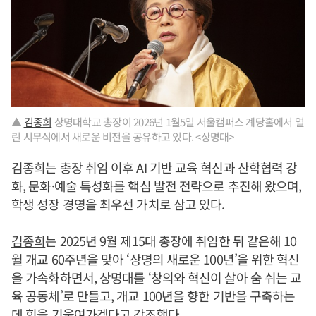
▲
김종희
상명대학교 총장이 2026년 1월5일 서울캠퍼스 계당홀에서 열
린 시무식에서 새로운 비전을 공유하고 있다. <상명대>
김종희
는 총장 취임 이후 AI 기반 교육 혁신과 산학협력 강
화, 문화·예술 특성화를 핵심 발전 전략으로 추진해 왔으며,
학생 성장 경영을 최우선 가치로 삼고 있다.
김종희
는 2025년 9월 제15대 총장에 취임한 뒤 같은해 10
월 개교 60주년을 맞아 ‘상명의 새로운 100년’을 위한 혁신
을 가속화하면서, 상명대를 ‘창의와 혁신이 살아 숨 쉬는 교
육 공동체’로 만들고, 개교 100년을 향한 기반을 구축하는
데 힘을 기울여가겠다고 강조했다.