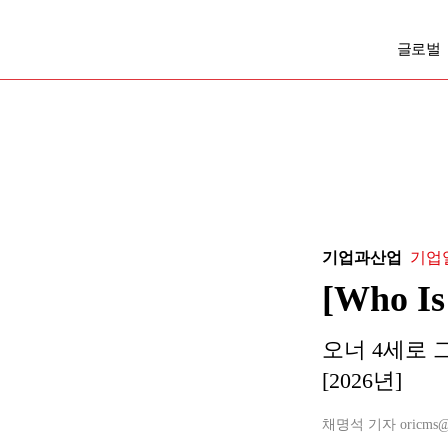
글로벌
기업과산업
기업
[Who
오너 4세로 
[2026년]
채명석 기자 oricms@bus