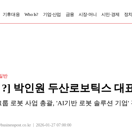
기후대응
Who Is?
기업·산업
금융
시장·머니
시민·경제
정치
일반
 Is ?] 박인원 두산로보틱스 
그룹 로봇 사업 총괄, 'AI기반 로봇 솔루션 기업'
inesspost.co.kr
2026-01-27 07:00:00