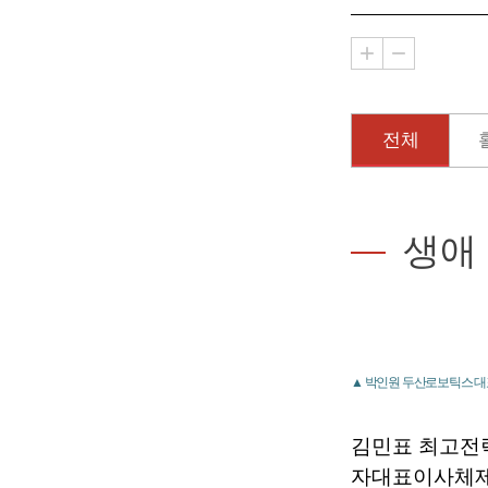
전체
생애
▲ 박인원 두산로보틱스 대
김민표 최고전
자대표이사체제