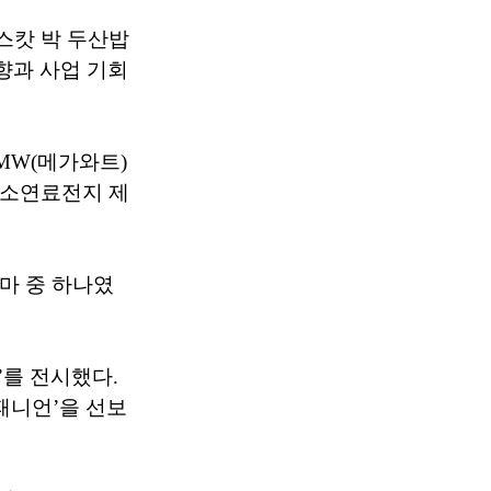
스캇 박 두산밥
동향과 사업 기회
MW(메가와트)
수소연료전지 제
마 중 하나였
’를 전시했다.
패니언’을 선보