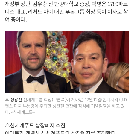
재정부 장관, 김우승 전 한양대학교 총장, 박병은 1789파트
너스 대표, 리처드 차이 대만 푸본그룹 회장 등이 이사로 참
여 중이다.
▲
정용진
신세계그룹 회장(오른쪽)이 2025년 12월12일(현지시각) J.D.
밴스 미국 부통령이 주최한 성탄절 만찬에 참석해 기념촬영을 하고 있
다. <신세계그룹>
△신세계푸드 상장폐지 추진
이마트가 계열사 신세계푸드의 상장폐지를 추진한다.