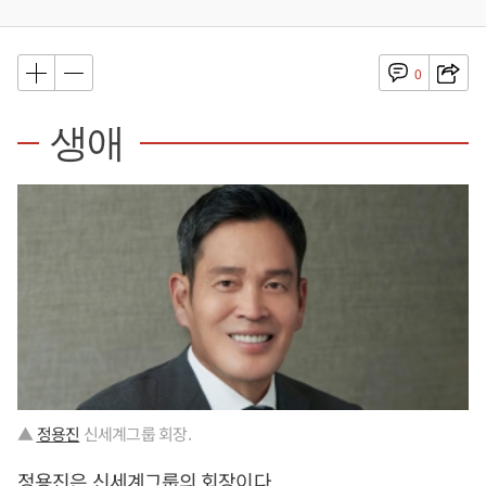
0
생애
▲
정용진
신세계그룹 회장.
정용진
은 신세계그룹의 회장이다.