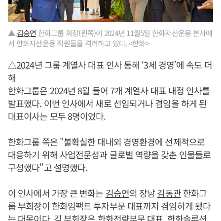
▲
김승연
한화그룹 회장(왼쪽)이 2024년 11월5일 한화자산운용 본사에
서 한화자산운용 직원들을 격려하고 있다. <한화>
△2024년 그룹 계열사 대표 인사 통해 ‘3세 경영’에 속도 더
해
한화그룹은 2024년 8월 들어 7개 계열사 대표 내정 인사를
발표했다. 이번 인사에서 새로 선임되거나 겸임을 하게 된
대표이사는 모두 8명이었다.
한화그룹 쪽은 "불확실한 대내외 경영환경에 선제적으로
대응하기 위해 사업전문성과 글로벌 역량을 갖춘 인물들로
구성했다"고 설명했다.
이 인사에서 가장 큰 변화는
김승연
의 장남
김동관
한화그
룹 부회장이 한화임팩트 투자부문 대표까지 겸임하게 됐다
는 대목이다. 김 부회장은 한화전략부문 대표, 한화솔루션