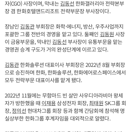
자(CGO) 사장이며, 막내는
김동선
한화갤러리아 전략본부
장 겸 한화호텔앤드리조트 전략부문장 부사장이다.
장남인
김동관
부회장은 화학·에너지, 방산, 우주사업까지
포괄한 그룹 전반의 경영을 맡고 있다. 둘째인
김동원
사장
이 금융부문을, 막내인
김동선
부사장이 유통부문을 맡는
경영권 승계 구도가 거의 완성단계에 이르고 있다.
김동관
한화솔루션 대표이사 부회장은 2022년 8월 부회장
으로 승진하며 한화, 한화솔루션, 한화에어로스페이스에서
모두 전략부문 대표이사를 맡게 됐다.
2022년 11월에는 무함마드 빈 살만 사우디아라비아 왕세
자가 방한했을 때
이재용
삼성전자 회장,
최태원
SK그룹 회
장,
정의선
현대차그룹 회장 등과 함께 간담회에 참석해 명
실상부한 한화그룹 후계자임을 대외적으로 알렸다.