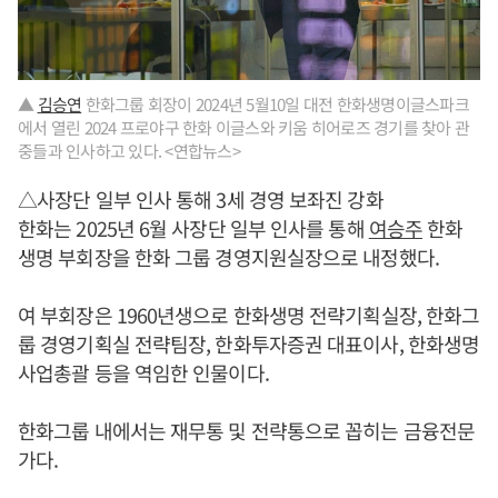
▲
김승연
한화그룹 회장이 2024년 5월10일 대전 한화생명이글스파크
에서 열린 2024 프로야구 한화 이글스와 키움 히어로즈 경기를 찾아 관
중들과 인사하고 있다. <연합뉴스>
△사장단 일부 인사 통해 3세 경영 보좌진 강화
한화는 2025년 6월 사장단 일부 인사를 통해
여승주
한화
생명 부회장을 한화 그룹 경영지원실장으로 내정했다.
여 부회장은 1960년생으로 한화생명 전략기획실장, 한화그
룹 경영기획실 전략팀장, 한화투자증권 대표이사, 한화생명
사업총괄 등을 역임한 인물이다.
한화그룹 내에서는 재무통 및 전략통으로 꼽히는 금융전문
가다.