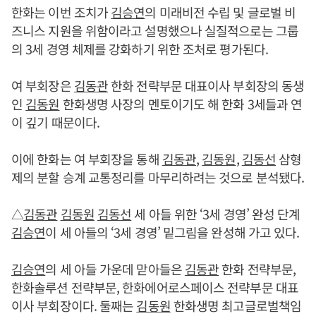
한화는 이번 조치가
김승연
의 미래비전 수립 및 글로벌 비
즈니스 지원을 위함이라고 설명했으나 실질적으로는 그룹
의 3세 경영 체제를 강화하기 위한 조처로 평가된다.
여 부회장은
김동관
한화 전략부문 대표이사 부회장의 동생
인
김동원
한화생명 사장의 멘토이기도 해 한화 3세들과 연
이 깊기 때문이다.
이에 한화는 여 부회장을 통해
김동관
,
김동원
,
김동선
삼형
제의 분할 승계 교통정리를 마무리하려는 것으로 분석됐다.
△
김동관
김동원
김동선
세 아들 위한 ‘3세 경영’ 완성 단계
김승연
이 세 아들의 ‘3세 경영’ 밑그림을 완성해 가고 있다.
김승연
의 세 아들 가운데 맏아들은
김동관
한화 전략부문,
한화솔루션 전략부문, 한화에어로스페이스 전략부문 대표
이사 부회장이다. 둘째는
김동원
한화생명 최고글로벌책임