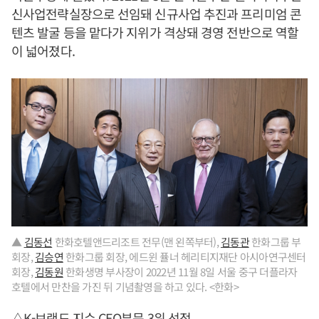
신사업전략실장으로 선임돼 신규사업 추진과 프리미엄 콘
텐츠 발굴 등을 맡다가 지위가 격상돼 경영 전반으로 역할
이 넓어졌다.
▲
김동선
한화호텔앤드리조트 전무(맨 왼쪽부터),
김동관
한화그룹 부
회장,
김승연
한화그룹 회장, 에드윈 퓰너 헤리티지재단 아시아연구센터
회장,
김동원
한화생명 부사장이 2022년 11월 8일 서울 중구 더플라자
호텔에서 만찬을 가진 뒤 기념촬영을 하고 있다. <한화>
△K-브랜드 지수 CEO부문 3위 선정