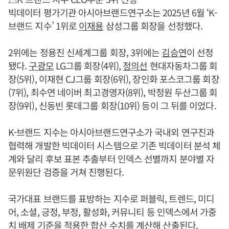
빅데이터 평가기관 아시아브랜드연구소는 2025년 6월 ‘K-
브랜드 지수’ 1위로
이재용
삼성그룹 회장을 선정했다.
2위에는 정용진 신세계그룹 회장, 3위에는
김승연
이 선정
됐다.
구광모
LG그룹 회장(4위),
정의선
현대자동차그룹 회
장(5위), 이재현 CJ그룹 회장(6위), 장인화 포스코그룹 회장
(7위), 최수연 네이버 최고경영자(8위), 박정원 두산그룹 회
장(9위), 신동빈 롯데그룹 회장(10위) 등이 그 뒤를 이었다.
K-브랜드 지수는 아시아브랜드연구소가 국내외 연구진과
협력해 개발한 빅데이터 시스템으로 기존 빅데이터 분석 체
계와 달리 후보 표본 추출부터 인덱스 선별까지 분야별 자
문위원단 검증을 거쳐 진행된다.
국가대표 브랜드를 표방하는 지수로 퍼블릭, 트렌드, 미디
어, 소셜, 긍정, 부정, 활성화, 커뮤니티 등 인덱스에서 가중
치 배제 기준을 적용한 합산 수치를 계산해 산출된다.