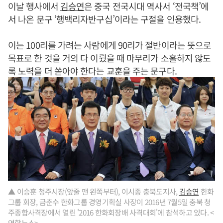
이날 행사에서
김승연
은 중국 전국시대 역사서 ‘전국책’에
서 나온 문구 ‘행백리자반구십’이라는 구절을 인용했다.
이는 100리를 가려는 사람에게 90리가 절반이라는 뜻으로
목표로 한 것을 거의 다 이뤘을 때 마무리가 소홀하지 않도
록 노력을 더 쏟아야 한다는 교훈을 주는 문구다.
▲ 이승훈 청주시장(앞줄 맨 왼쪽부터), 이시종 충북도지사,
김승연
한화
그룹 회장, 금춘수 한화그룹 경영기획실 사장이 2016년 7월5일 충북 청
주종합사격장에서 열린 '2016 한화회장배 사격대회'에 참석하고 있다. <
연합뉴스>